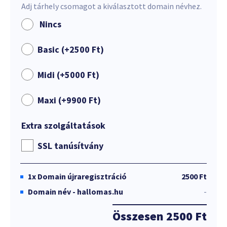
Adj tárhely csomagot a kiválasztott domain névhez.
Nincs
Basic (+
2500
Ft
)
Midi (+
5000
Ft
)
Maxi (+
9900
Ft
)
Extra szolgáltatások
SSL tanúsítvány
1x
Domain újraregisztráció
2500 Ft
Domain név - hallomas.hu
-
Összesen
2500 Ft