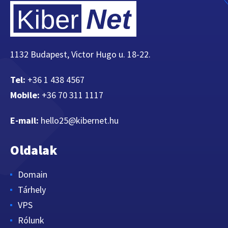
1132 Budapest, Victor Hugo u. 18-22.
Tel:
+36 1 438 4567
Mobile:
+36 70 311 1117
E-mail:
hello25@kibernet.hu
Oldalak
Domain
Tárhely
VPS
Rólunk