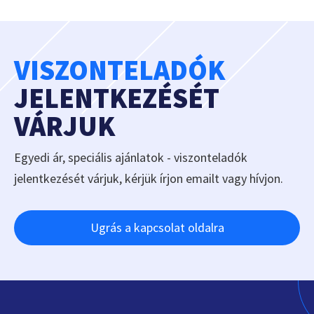
VISZONTELADÓK
JELENTKEZÉSÉT
VÁRJUK
Egyedi ár, speciális ajánlatok - viszonteladók
jelentkezését várjuk, kérjük írjon emailt vagy hívjon.
Ugrás a kapcsolat oldalra