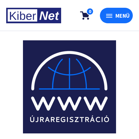
0
MENÜ