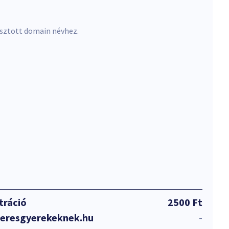
asztott domain névhez.
tráció
2500 Ft
meresgyerekeknek.hu
-