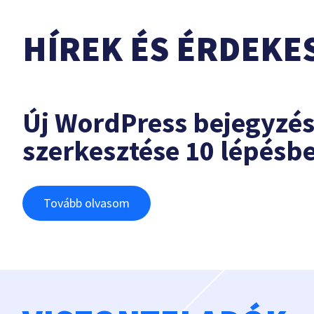
HÍREK ÉS ÉRDEKE
Új WordPress bejegyzé
szerkesztése 10 lépésb
Tovább olvasom