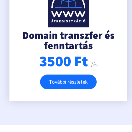
Domain transzfer és
fenntartás
3500
Ft
/év
További részletek