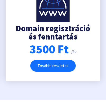
Domain regisztráció
és fenntartás
3500
Ft
/év
További részletek