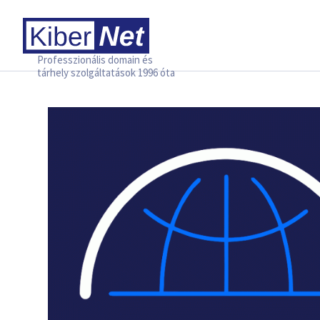
Professzionális domain és
tárhely szolgáltatások 1996 óta