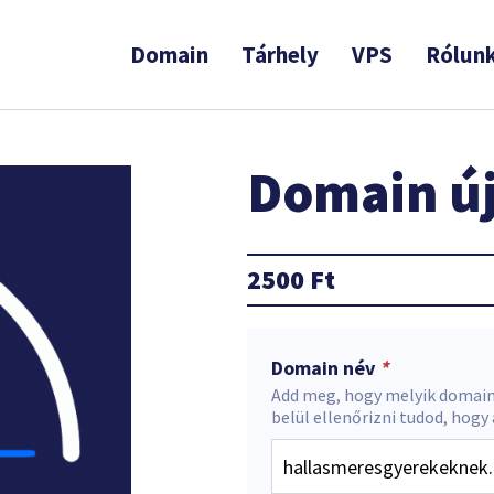
Domain
Tárhely
VPS
Rólun
Domain új
2500
Ft
Domain név
*
Add meg, hogy melyik domain
belül ellenőrizni tudod, hogy