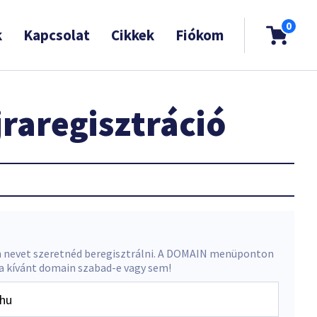
0
k
Kapcsolat
Cikkek
Fiókom
raregisztráció
 nevet szeretnéd beregisztrálni. A DOMAIN menüponton
 a kívánt domain szabad-e vagy sem!