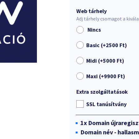
Web tárhely
Adj tárhely csomagot a kivál
Nincs
Basic (+
2500
Ft
)
Midi (+
5000
Ft
)
Maxi (+
9900
Ft
)
Extra szolgáltatások
SSL tanúsítvány
1x
Domain újraregisz
Domain név - hallas