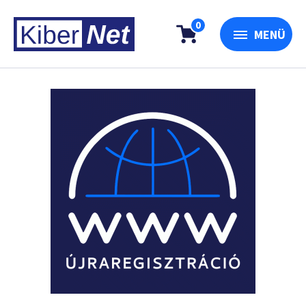
0
MENÜ