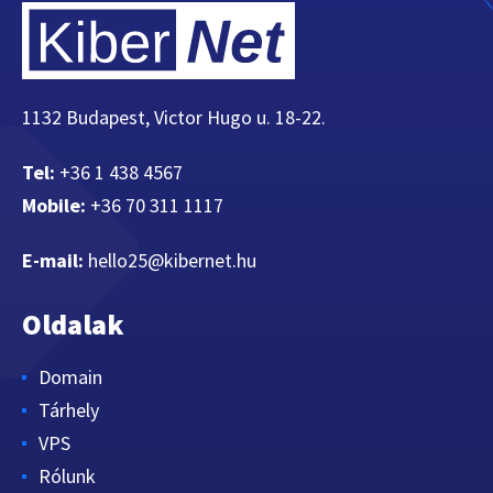
1132 Budapest, Victor Hugo u. 18-22.
Tel:
+36 1 438 4567
Mobile:
+36 70 311 1117
E-mail:
hello25@kibernet.hu
Oldalak
Domain
Tárhely
VPS
Rólunk