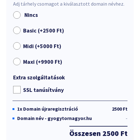
Adj tárhely csomagot a kiválasztott domain névhez.
Nincs
Basic (+
2500
Ft
)
Midi (+
5000
Ft
)
Maxi (+
9900
Ft
)
Extra szolgáltatások
SSL tanúsítvány
1x
Domain újraregisztráció
2500 Ft
Domain név - gyogytornagyor.hu
-
Összesen
2500 Ft