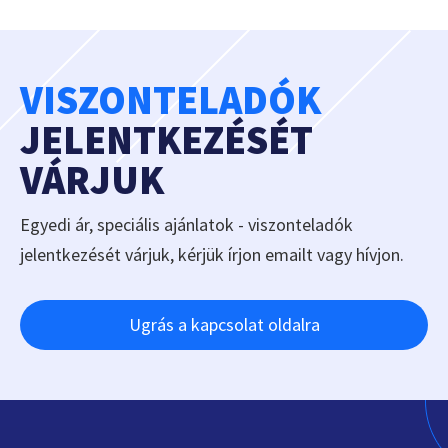
VISZONTELADÓK
JELENTKEZÉSÉT
VÁRJUK
Egyedi ár, speciális ajánlatok - viszonteladók
jelentkezését várjuk, kérjük írjon emailt vagy hívjon.
Ugrás a kapcsolat oldalra