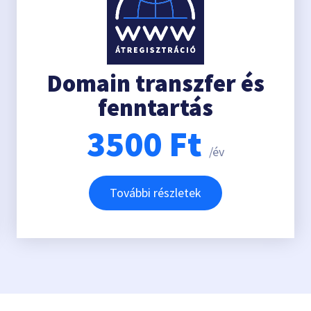
Domain transzfer és
fenntartás
3500
Ft
/év
További részletek