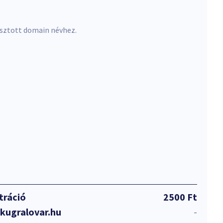
asztott domain névhez.
tráció
2500 Ft
kugralovar.hu
-