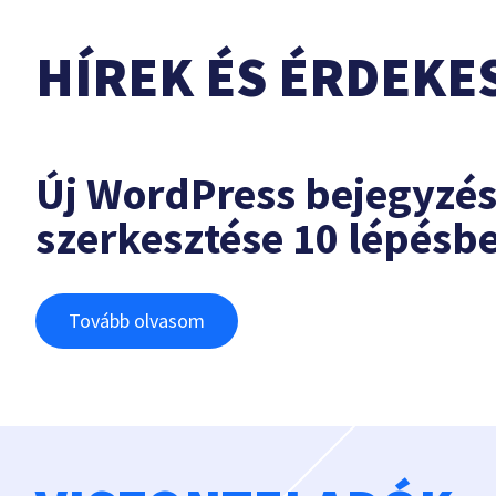
HÍREK ÉS ÉRDEKE
Új WordPress bejegyzé
szerkesztése 10 lépésb
Tovább olvasom