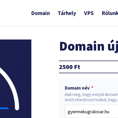
Domain
Tárhely
VPS
Rólun
Domain új
2500
Ft
Domain név
*
Add meg, hogy melyik domain
belül ellenőrizni tudod, hogy