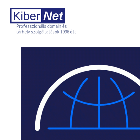
Professzionális domain és
tárhely szolgáltatások 1996 óta