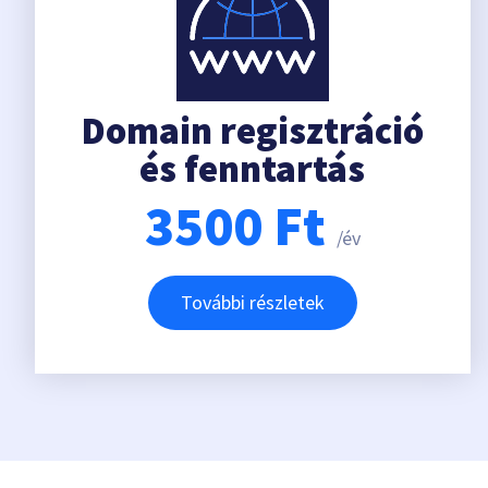
Domain regisztráció
és fenntartás
3500
Ft
/év
További részletek