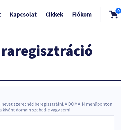
0
k
Kapcsolat
Cikkek
Fiókom
raregisztráció
 nevet szeretnéd beregisztrálni. A DOMAIN menüponton
 a kívánt domain szabad-e vagy sem!