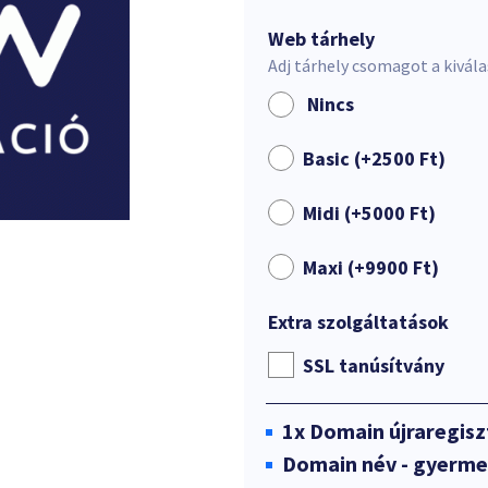
Web tárhely
Adj tárhely csomagot a kivál
Nincs
Basic (+
2500
Ft
)
Midi (+
5000
Ft
)
Maxi (+
9900
Ft
)
Extra szolgáltatások
SSL tanúsítvány
1x
Domain újraregisz
Domain név - gyerme