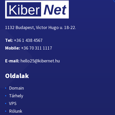
1132 Budapest, Victor Hugo u. 18-22.
Tel:
+36 1 438 4567
Mobile:
+36 70 311 1117
E-mail:
hello25@kibernet.hu
Oldalak
Domain
Tárhely
VPS
Rólunk