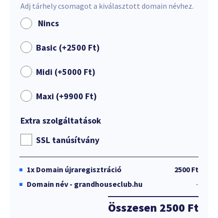
Adj tárhely csomagot a kiválasztott domain névhez.
Nincs
Basic (+
2500
Ft
)
Midi (+
5000
Ft
)
Maxi (+
9900
Ft
)
Extra szolgáltatások
SSL tanúsítvány
1x
Domain újraregisztráció
2500 Ft
Domain név - grandhouseclub.hu
-
Összesen
2500 Ft