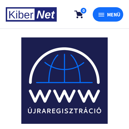
0
MENÜ