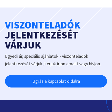
VISZONTELADÓK
JELENTKEZÉSÉT
VÁRJUK
Egyedi ár, speciális ajánlatok - viszonteladók
jelentkezését várjuk, kérjük írjon emailt vagy hívjon.
Ugrás a kapcsolat oldalra