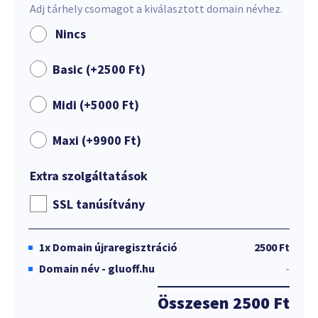
Adj tárhely csomagot a kiválasztott domain névhez.
Nincs
Basic (+
2500
Ft
)
Midi (+
5000
Ft
)
Maxi (+
9900
Ft
)
Extra szolgáltatások
SSL tanúsítvány
1x
Domain újraregisztráció
2500 Ft
Domain név - gluoff.hu
-
Összesen
2500 Ft