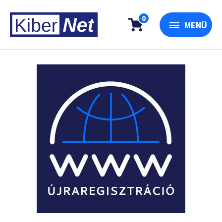
0
MENÜ