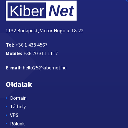
1132 Budapest, Victor Hugo u. 18-22.
Tel:
+36 1 438 4567
Mobile:
+36 70 311 1117
E-mail:
hello25@kibernet.hu
Oldalak
Domain
Tárhely
VPS
Rólunk