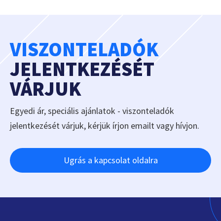
VISZONTELADÓK
JELENTKEZÉSÉT
VÁRJUK
Egyedi ár, speciális ajánlatok - viszonteladók
jelentkezését várjuk, kérjük írjon emailt vagy hívjon.
Ugrás a kapcsolat oldalra