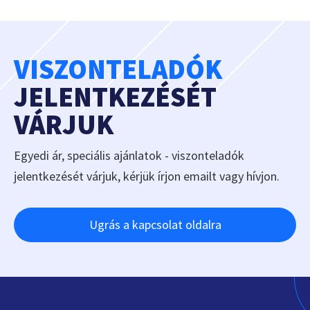
VISZONTELADÓK
JELENTKEZÉSÉT
VÁRJUK
Egyedi ár, speciális ajánlatok - viszonteladók
jelentkezését várjuk, kérjük írjon emailt vagy hívjon.
Ugrás a kapcsolat oldalra