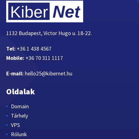
1132 Budapest, Victor Hugo u. 18-22.
Tel:
+36 1 438 4567
Mobile:
+36 70 311 1117
E-mail:
hello25@kibernet.hu
Oldalak
Domain
Tárhely
VPS
Rólunk