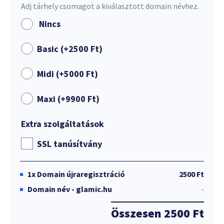
Adj tárhely csomagot a kiválasztott domain névhez.
Nincs
Basic (+
2500
Ft
)
Midi (+
5000
Ft
)
Maxi (+
9900
Ft
)
Extra szolgáltatások
SSL tanúsítvány
1x
Domain újraregisztráció
2500 Ft
Domain név - glamic.hu
-
Összesen
2500 Ft