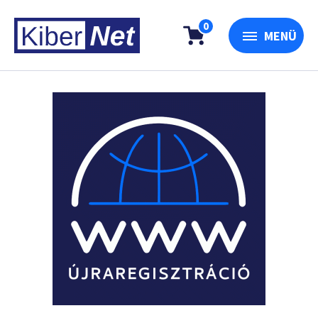
0
MENÜ