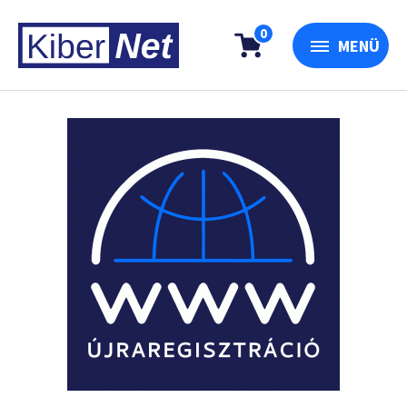
0
MENÜ