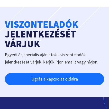
VISZONTELADÓK
JELENTKEZÉSÉT
VÁRJUK
Egyedi ár, speciális ajánlatok - viszonteladók
jelentkezését várjuk, kérjük írjon emailt vagy hívjon.
Ugrás a kapcsolat oldalra