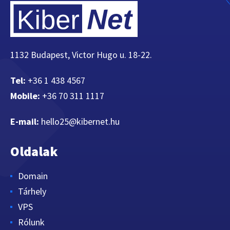
1132 Budapest, Victor Hugo u. 18-22.
Tel:
+36 1 438 4567
Mobile:
+36 70 311 1117
E-mail:
hello25@kibernet.hu
Oldalak
Domain
Tárhely
VPS
Rólunk