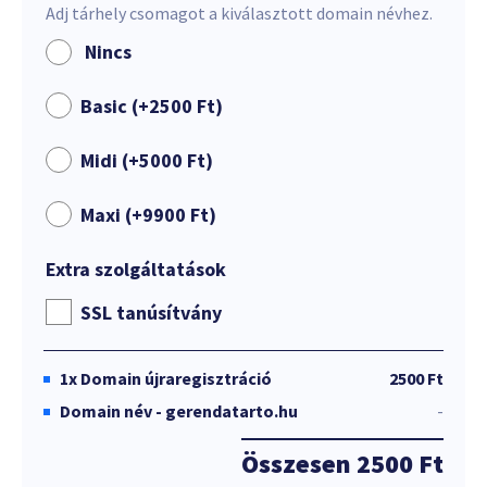
Adj tárhely csomagot a kiválasztott domain névhez.
Nincs
Basic (+
2500
Ft
)
Midi (+
5000
Ft
)
Maxi (+
9900
Ft
)
Extra szolgáltatások
SSL tanúsítvány
1x
Domain újraregisztráció
2500 Ft
Domain név - gerendatarto.hu
-
Összesen
2500 Ft