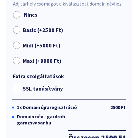
Adj tárhely csomagot a kiválasztott domain névhez.
Nincs
Basic (+
2500
Ft
)
Midi (+
5000
Ft
)
Maxi (+
9900
Ft
)
Extra szolgáltatások
SSL tanúsítvány
1x
Domain újraregisztráció
2500 Ft
Domain név - gardrob-
-
garazsvasar.hu
Összesen
2500 Ft