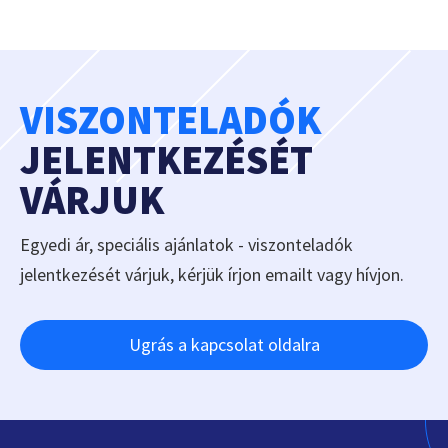
VISZONTELADÓK
JELENTKEZÉSÉT
VÁRJUK
Egyedi ár, speciális ajánlatok - viszonteladók
jelentkezését várjuk, kérjük írjon emailt vagy hívjon.
Ugrás a kapcsolat oldalra