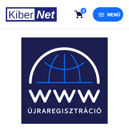
0
MENÜ