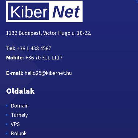
1132 Budapest, Victor Hugo u. 18-22.
Tel:
+36 1 438 4567
Mobile:
+36 70 311 1117
E-mail:
hello25@kibernet.hu
Oldalak
Domain
Tárhely
VPS
Rólunk