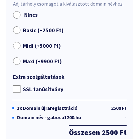
Adj tárhely csomagot a kiválasztott domain névhez.
Nincs
Basic (+
2500
Ft
)
Midi (+
5000
Ft
)
Maxi (+
9900
Ft
)
Extra szolgáltatások
SSL tanúsítvány
1x
Domain újraregisztráció
2500 Ft
Domain név - gaboca1200.hu
-
Összesen
2500 Ft