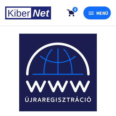
0
MENÜ