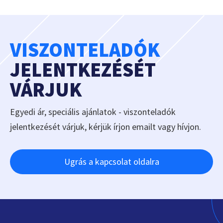
VISZONTELADÓK
JELENTKEZÉSÉT
VÁRJUK
Egyedi ár, speciális ajánlatok - viszonteladók
jelentkezését várjuk, kérjük írjon emailt vagy hívjon.
Ugrás a kapcsolat oldalra