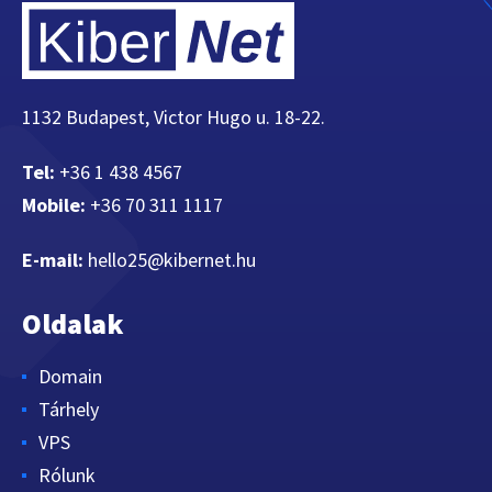
1132 Budapest, Victor Hugo u. 18-22.
Tel:
+36 1 438 4567
Mobile:
+36 70 311 1117
E-mail:
hello25@kibernet.hu
Oldalak
Domain
Tárhely
VPS
Rólunk