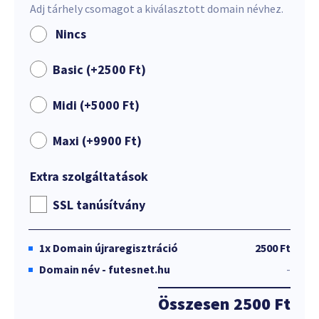
Adj tárhely csomagot a kiválasztott domain névhez.
Nincs
Basic (+
2500
Ft
)
Midi (+
5000
Ft
)
Maxi (+
9900
Ft
)
Extra szolgáltatások
SSL tanúsítvány
1x
Domain újraregisztráció
2500 Ft
Domain név - futesnet.hu
-
Összesen
2500 Ft