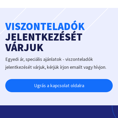
VISZONTELADÓK
JELENTKEZÉSÉT
VÁRJUK
Egyedi ár, speciális ajánlatok - viszonteladók
jelentkezését várjuk, kérjük írjon emailt vagy hívjon.
Ugrás a kapcsolat oldalra