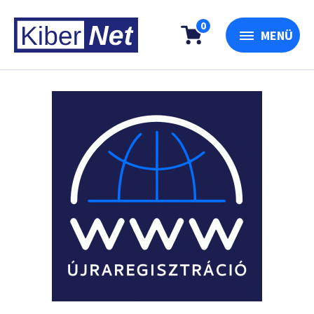
0
MENÜ