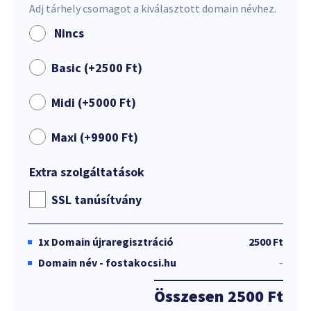
Adj tárhely csomagot a kiválasztott domain névhez.
Nincs
Basic (+
2500
Ft
)
Midi (+
5000
Ft
)
Maxi (+
9900
Ft
)
Extra szolgáltatások
SSL tanúsítvány
1x
Domain újraregisztráció
2500 Ft
Domain név - fostakocsi.hu
-
Összesen
2500 Ft