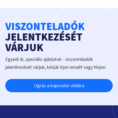
VISZONTELADÓK
JELENTKEZÉSÉT
VÁRJUK
Egyedi ár, speciális ajánlatok - viszonteladók
jelentkezését várjuk, kérjük írjon emailt vagy hívjon.
Ugrás a kapcsolat oldalra