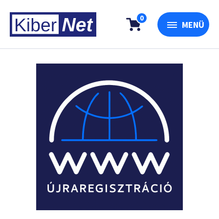
0
MENÜ