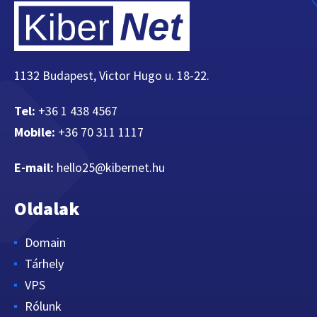
1132 Budapest, Victor Hugo u. 18-22.
Tel:
+36 1 438 4567
Mobile:
+36 70 311 1117
E-mail:
hello25@kibernet.hu
Oldalak
Domain
Tárhely
VPS
Rólunk