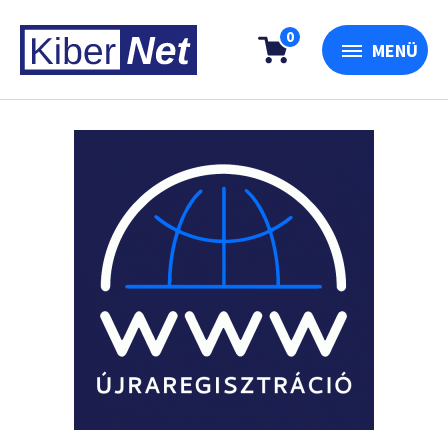
0
MENÜ