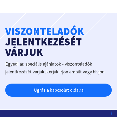
VISZONTELADÓK
JELENTKEZÉSÉT
VÁRJUK
Egyedi ár, speciális ajánlatok - viszonteladók
jelentkezését várjuk, kérjük írjon emailt vagy hívjon.
Ugrás a kapcsolat oldalra