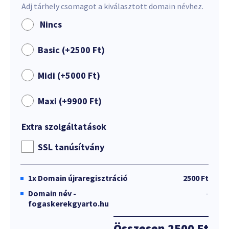
Adj tárhely csomagot a kiválasztott domain névhez.
Nincs
Basic (+
2500
Ft
)
Midi (+
5000
Ft
)
Maxi (+
9900
Ft
)
Extra szolgáltatások
SSL tanúsítvány
1x
Domain újraregisztráció
2500 Ft
Domain név -
-
fogaskerekgyarto.hu
Összesen
2500 Ft