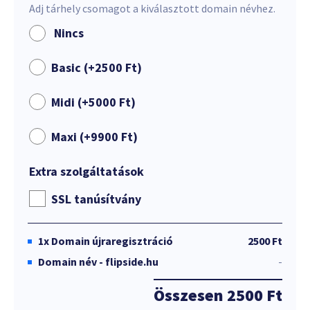
Adj tárhely csomagot a kiválasztott domain névhez.
Nincs
Basic (+
2500
Ft
)
Midi (+
5000
Ft
)
Maxi (+
9900
Ft
)
Extra szolgáltatások
SSL tanúsítvány
1x
Domain újraregisztráció
2500 Ft
Domain név - flipside.hu
-
Összesen
2500 Ft