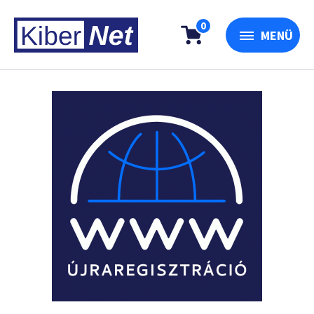
0
MENÜ