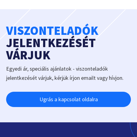
VISZONTELADÓK
JELENTKEZÉSÉT
VÁRJUK
Egyedi ár, speciális ajánlatok - viszonteladók
jelentkezését várjuk, kérjük írjon emailt vagy hívjon.
Ugrás a kapcsolat oldalra