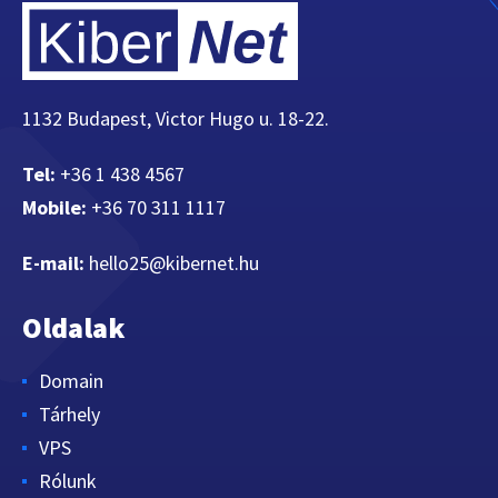
1132 Budapest, Victor Hugo u. 18-22.
Tel:
+36 1 438 4567
Mobile:
+36 70 311 1117
E-mail:
hello25@kibernet.hu
Oldalak
Domain
Tárhely
VPS
Rólunk