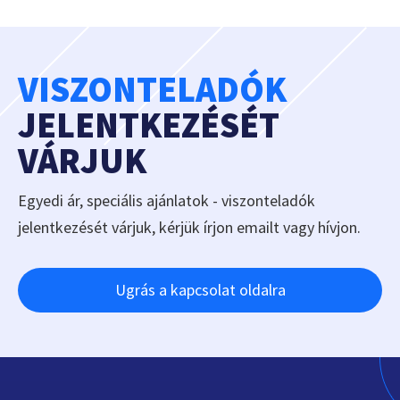
VISZONTELADÓK
JELENTKEZÉSÉT
VÁRJUK
Egyedi ár, speciális ajánlatok - viszonteladók
jelentkezését várjuk, kérjük írjon emailt vagy hívjon.
Ugrás a kapcsolat oldalra