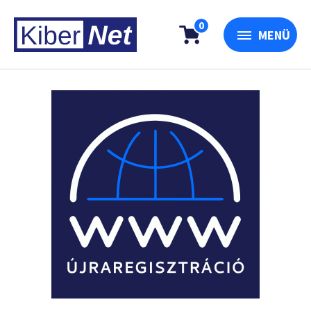
0
MENÜ