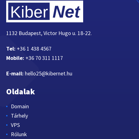
1132 Budapest, Victor Hugo u. 18-22.
Tel:
+36 1 438 4567
Mobile:
+36 70 311 1117
E-mail:
hello25@kibernet.hu
Oldalak
Domain
Tárhely
VPS
Rólunk