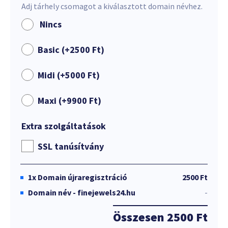
Adj tárhely csomagot a kiválasztott domain névhez.
Nincs
Basic (+
2500
Ft
)
Midi (+
5000
Ft
)
Maxi (+
9900
Ft
)
Extra szolgáltatások
SSL tanúsítvány
1x
Domain újraregisztráció
2500 Ft
Domain név - finejewels24.hu
-
Összesen
2500 Ft