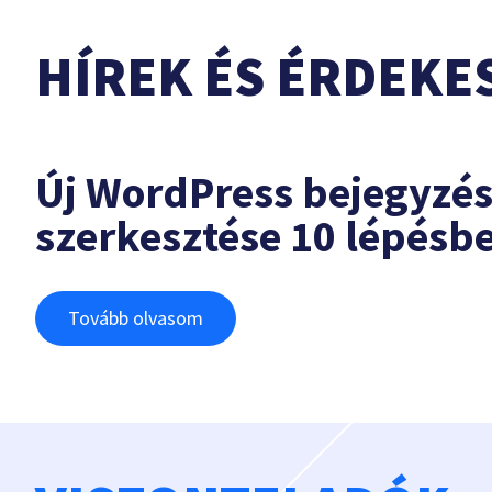
HÍREK ÉS ÉRDEKE
Új WordPress bejegyzé
szerkesztése 10 lépésb
Tovább olvasom