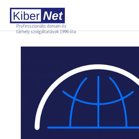
Professzionális domain és
tárhely szolgáltatások 1996 óta