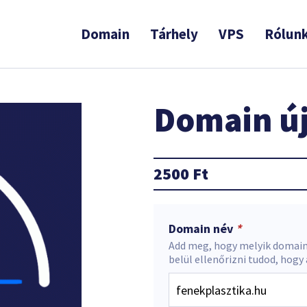
Domain
Tárhely
VPS
Rólun
Domain új
2500
Ft
Domain név
*
Add meg, hogy melyik domain
belül ellenőrizni tudod, hogy