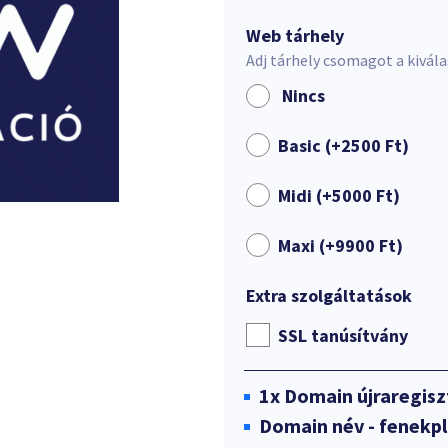
Web tárhely
Adj tárhely csomagot a kivál
Nincs
Basic (+
2500
Ft
)
Midi (+
5000
Ft
)
Maxi (+
9900
Ft
)
Extra szolgáltatások
SSL tanúsítvány
1x
Domain újraregisz
Domain név - fenekpl