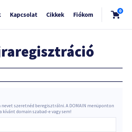
0
k
Kapcsolat
Cikkek
Fiókom
raregisztráció
 nevet szeretnéd beregisztrálni. A DOMAIN menüponton
 a kívánt domain szabad-e vagy sem!