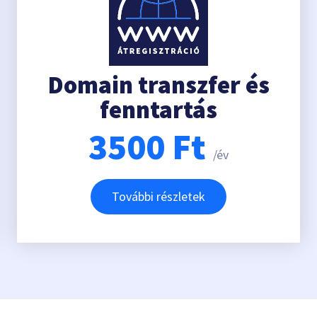
Domain transzfer és
fenntartás
3500
Ft
/év
További részletek