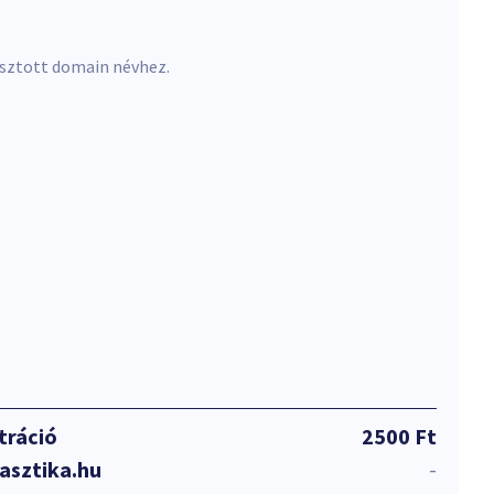
asztott domain névhez.
tráció
2500 Ft
asztika.hu
-