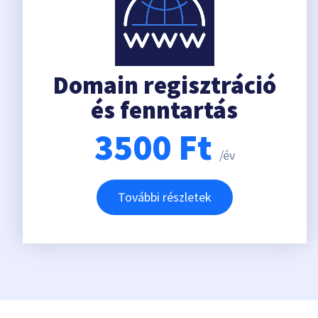
Domain regisztráció
és fenntartás
3500
Ft
/év
További részletek