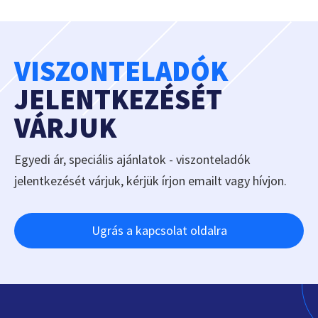
VISZONTELADÓK
JELENTKEZÉSÉT
VÁRJUK
Egyedi ár, speciális ajánlatok - viszonteladók
jelentkezését várjuk, kérjük írjon emailt vagy hívjon.
Ugrás a kapcsolat oldalra