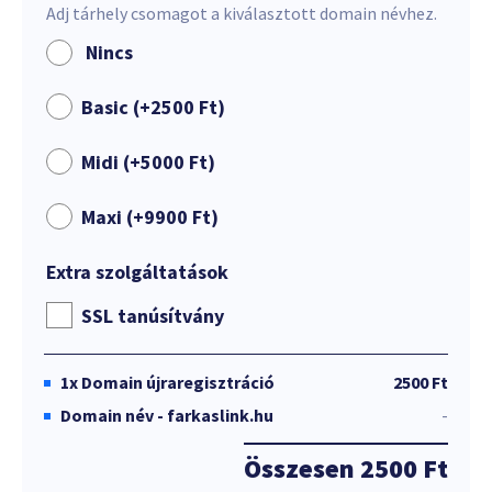
Adj tárhely csomagot a kiválasztott domain névhez.
Nincs
Basic (+
2500
Ft
)
Midi (+
5000
Ft
)
Maxi (+
9900
Ft
)
Extra szolgáltatások
SSL tanúsítvány
1x
Domain újraregisztráció
2500 Ft
Domain név - farkaslink.hu
-
Összesen
2500 Ft