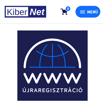
0
MENÜ