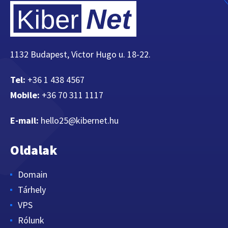
1132 Budapest, Victor Hugo u. 18-22.
Tel:
+36 1 438 4567
Mobile:
+36 70 311 1117
E-mail:
hello25@kibernet.hu
Oldalak
Domain
Tárhely
VPS
Rólunk