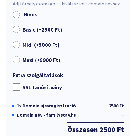
Adj tárhely csomagot a kiválasztott domain névhez.
Nincs
Basic (+
2500
Ft
)
Midi (+
5000
Ft
)
Maxi (+
9900
Ft
)
Extra szolgáltatások
SSL tanúsítvány
1x
Domain újraregisztráció
2500 Ft
Domain név - familystay.hu
-
Összesen
2500 Ft