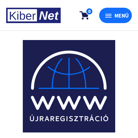
0
MENÜ