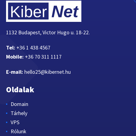
1132 Budapest, Victor Hugo u. 18-22.
Tel:
+36 1 438 4567
Mobile:
+36 70 311 1117
E-mail:
hello25@kibernet.hu
Oldalak
Domain
Tárhely
VPS
Rólunk