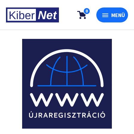
0
MENÜ