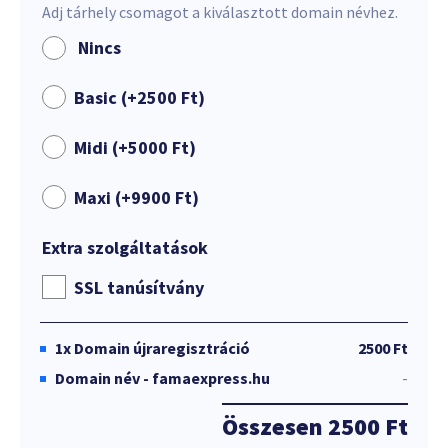
Adj tárhely csomagot a kiválasztott domain névhez.
Nincs
Basic (+
2500
Ft
)
Midi (+
5000
Ft
)
Maxi (+
9900
Ft
)
Extra szolgáltatások
SSL tanúsítvány
1x
Domain újraregisztráció
2500 Ft
Domain név - famaexpress.hu
-
Összesen
2500 Ft