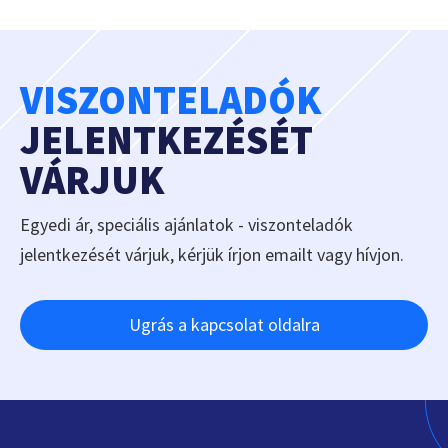
VISZONTELADÓK
JELENTKEZÉSÉT
VÁRJUK
Egyedi ár, speciális ajánlatok - viszonteladók
jelentkezését várjuk, kérjük írjon emailt vagy hívjon.
Ugrás a kapcsolat oldalra