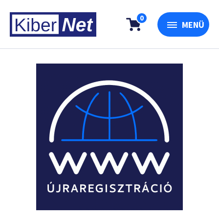
0
MENÜ