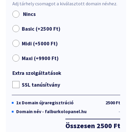
Adj tárhely csomagot a kiválasztott domain névhez.
Nincs
Basic (+
2500
Ft
)
Midi (+
5000
Ft
)
Maxi (+
9900
Ft
)
Extra szolgáltatások
SSL tanúsítvány
1x
Domain újraregisztráció
2500 Ft
Domain név - falburkolopanel.hu
-
Összesen
2500 Ft