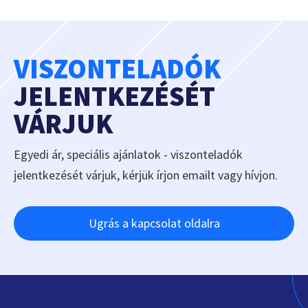
VISZONTELADÓK
JELENTKEZÉSÉT
VÁRJUK
Egyedi ár, speciális ajánlatok - viszonteladók
jelentkezését várjuk, kérjük írjon emailt vagy hívjon.
Ugrás a kapcsolat oldalra