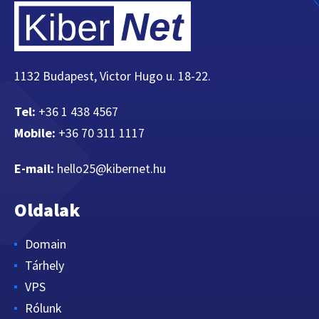
1132 Budapest, Victor Hugo u. 18-22.
Tel:
+36 1 438 4567
Mobile:
+36 70 311 1117
E-mail:
hello25@kibernet.hu
Oldalak
Domain
Tárhely
VPS
Rólunk