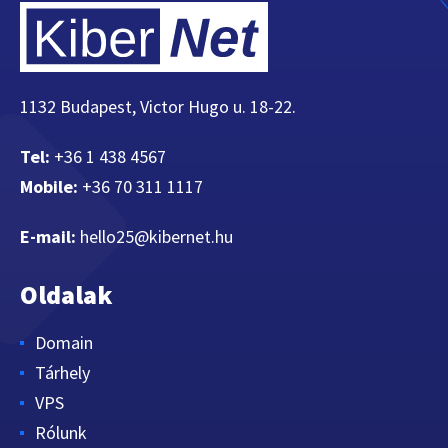
1132 Budapest, Victor Hugo u. 18-22.
Tel:
+36 1 438 4567
Mobile:
+36 70 311 1117
E-mail:
hello25@kibernet.hu
Oldalak
Domain
Tárhely
VPS
Rólunk