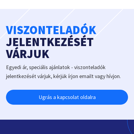
VISZONTELADÓK
JELENTKEZÉSÉT
VÁRJUK
Egyedi ár, speciális ajánlatok - viszonteladók
jelentkezését várjuk, kérjük írjon emailt vagy hívjon.
Ugrás a kapcsolat oldalra