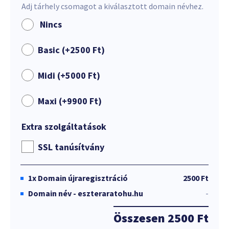
Adj tárhely csomagot a kiválasztott domain névhez.
Nincs
Basic (+
2500
Ft
)
Midi (+
5000
Ft
)
Maxi (+
9900
Ft
)
Extra szolgáltatások
SSL tanúsítvány
1x
Domain újraregisztráció
2500 Ft
Domain név - eszteraratohu.hu
-
Összesen
2500 Ft