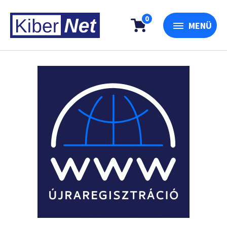
0
MENÜ