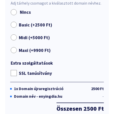
Adj tárhely csomagot a kiválasztott domain névhez.
Nincs
Basic (+
2500
Ft
)
Midi (+
5000
Ft
)
Maxi (+
9900
Ft
)
Extra szolgáltatások
SSL tanúsítvány
1x
Domain újraregisztráció
2500 Ft
Domain név - enyingdia.hu
-
Összesen
2500 Ft