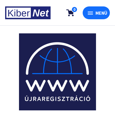
0
MENÜ