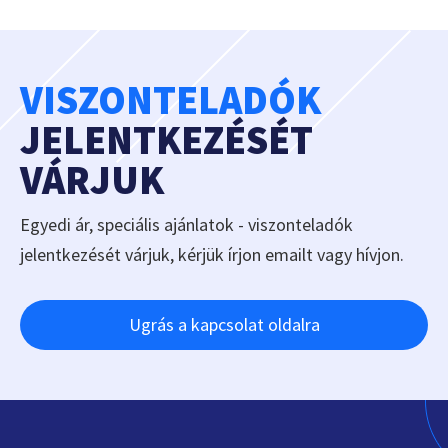
VISZONTELADÓK
JELENTKEZÉSÉT
VÁRJUK
Egyedi ár, speciális ajánlatok - viszonteladók
jelentkezését várjuk, kérjük írjon emailt vagy hívjon.
Ugrás a kapcsolat oldalra