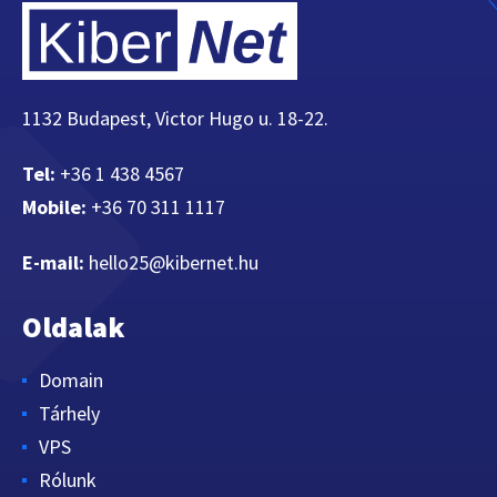
1132 Budapest, Victor Hugo u. 18-22.
Tel:
+36 1 438 4567
Mobile:
+36 70 311 1117
E-mail:
hello25@kibernet.hu
Oldalak
Domain
Tárhely
VPS
Rólunk