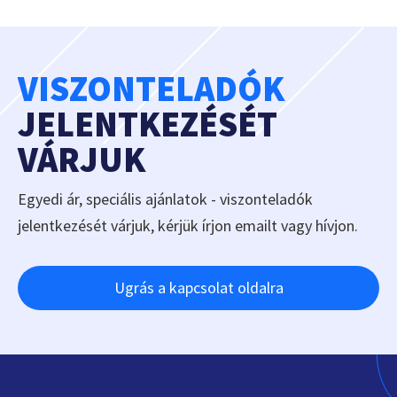
VISZONTELADÓK
JELENTKEZÉSÉT
VÁRJUK
Egyedi ár, speciális ajánlatok - viszonteladók
jelentkezését várjuk, kérjük írjon emailt vagy hívjon.
Ugrás a kapcsolat oldalra