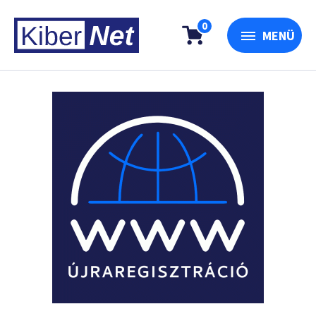
0
MENÜ