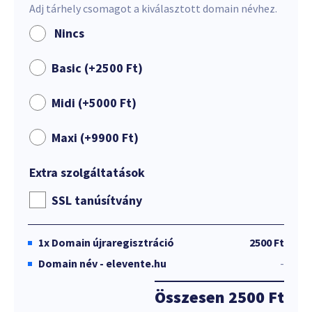
Adj tárhely csomagot a kiválasztott domain névhez.
Nincs
Basic (+
2500
Ft
)
Midi (+
5000
Ft
)
Maxi (+
9900
Ft
)
Extra szolgáltatások
SSL tanúsítvány
1x
Domain újraregisztráció
2500 Ft
Domain név - elevente.hu
-
Összesen
2500 Ft