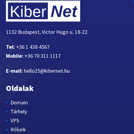
1132 Budapest, Victor Hugo u. 18-22.
Tel:
+36 1 438 4567
Mobile:
+36 70 311 1117
E-mail:
hello25@kibernet.hu
Oldalak
Domain
Tárhely
VPS
Rólunk