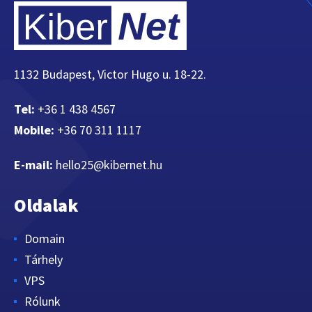
1132 Budapest, Victor Hugo u. 18-22.
Tel:
+36 1 438 4567
Mobile:
+36 70 311 1117
E-mail:
hello25@kibernet.hu
Oldalak
Domain
Tárhely
VPS
Rólunk