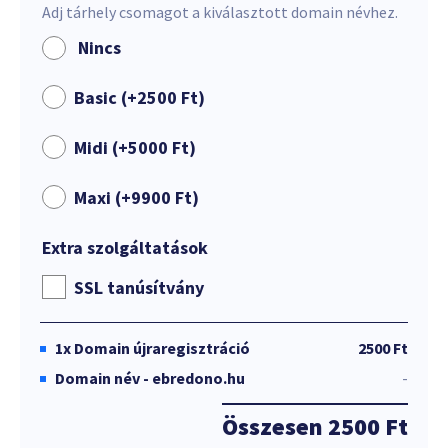
Adj tárhely csomagot a kiválasztott domain névhez.
Nincs
Basic (+
2500
Ft
)
Midi (+
5000
Ft
)
Maxi (+
9900
Ft
)
Extra szolgáltatások
SSL tanúsítvány
1x
Domain újraregisztráció
2500 Ft
Domain név - ebredono.hu
-
Összesen
2500 Ft