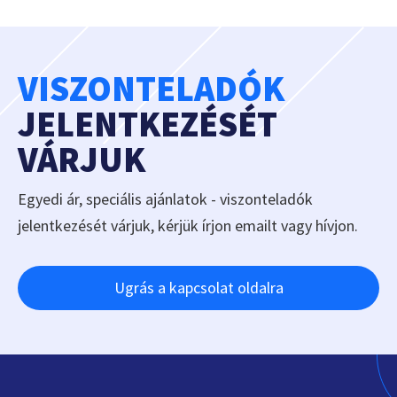
VISZONTELADÓK
JELENTKEZÉSÉT
VÁRJUK
Egyedi ár, speciális ajánlatok - viszonteladók
jelentkezését várjuk, kérjük írjon emailt vagy hívjon.
Ugrás a kapcsolat oldalra