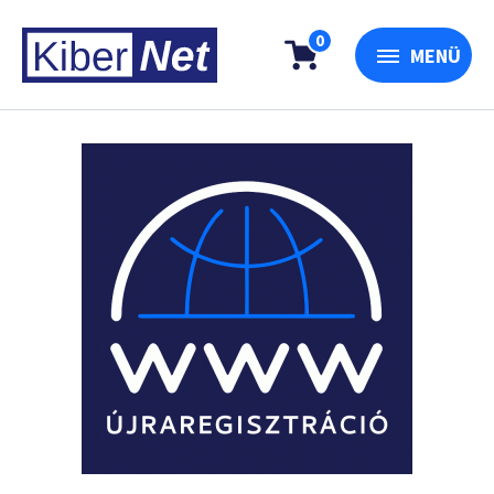
0
MENÜ