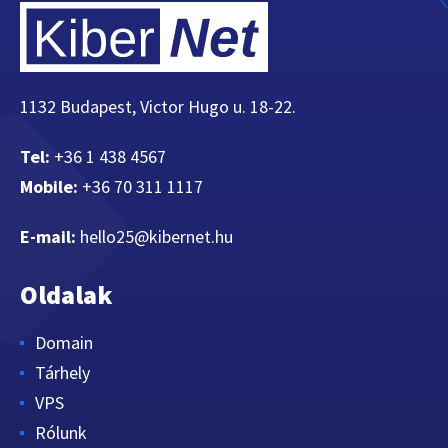
1132 Budapest, Victor Hugo u. 18-22.
Tel:
+36 1 438 4567
Mobile:
+36 70 311 1117
E-mail:
hello25@kibernet.hu
Oldalak
Domain
Tárhely
VPS
Rólunk