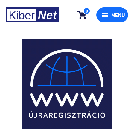
0
MENÜ