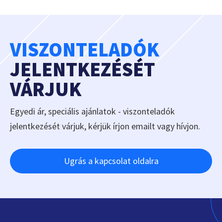
VISZONTELADÓK
JELENTKEZÉSÉT
VÁRJUK
Egyedi ár, speciális ajánlatok - viszonteladók
jelentkezését várjuk, kérjük írjon emailt vagy hívjon.
Ugrás a kapcsolat oldalra