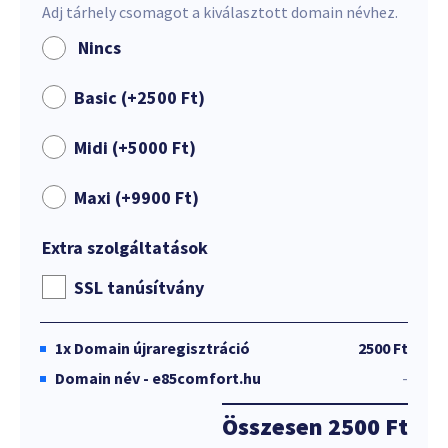
Adj tárhely csomagot a kiválasztott domain névhez.
Nincs
Basic (+
2500
Ft
)
Midi (+
5000
Ft
)
Maxi (+
9900
Ft
)
Extra szolgáltatások
SSL tanúsítvány
1x
Domain újraregisztráció
2500 Ft
Domain név - e85comfort.hu
-
Összesen
2500 Ft