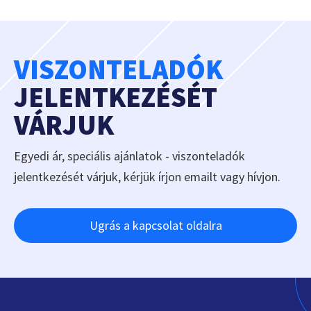
VISZONTELADÓK
JELENTKEZÉSÉT
VÁRJUK
Egyedi ár, speciális ajánlatok - viszonteladók
jelentkezését várjuk, kérjük írjon emailt vagy hívjon.
Ugrás a kapcsolat oldalra