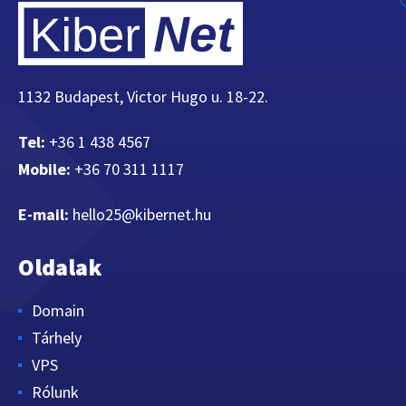
1132 Budapest, Victor Hugo u. 18-22.
Tel:
+36 1 438 4567
Mobile:
+36 70 311 1117
E-mail:
hello25@kibernet.hu
Oldalak
Domain
Tárhely
VPS
Rólunk