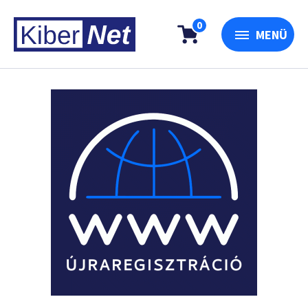
0
MENÜ