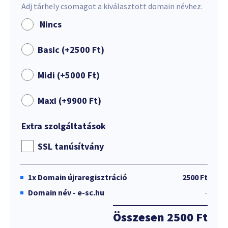
Adj tárhely csomagot a kiválasztott domain névhez.
Nincs
Basic (+
2500
Ft
)
Midi (+
5000
Ft
)
Maxi (+
9900
Ft
)
Extra szolgáltatások
SSL tanúsítvány
1x
Domain újraregisztráció
2500 Ft
Domain név - e-sc.hu
-
Összesen
2500 Ft