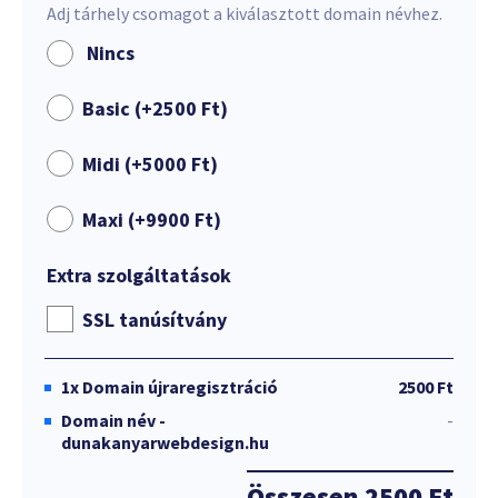
Adj tárhely csomagot a kiválasztott domain névhez.
Nincs
Basic (+
2500
Ft
)
Midi (+
5000
Ft
)
Maxi (+
9900
Ft
)
Extra szolgáltatások
SSL tanúsítvány
1x
Domain újraregisztráció
2500 Ft
Domain név -
-
dunakanyarwebdesign.hu
Összesen
2500 Ft