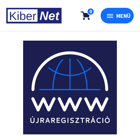
0
MENÜ