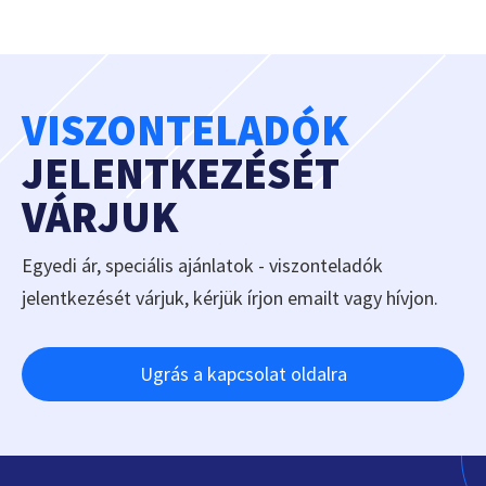
VISZONTELADÓK
JELENTKEZÉSÉT
VÁRJUK
Egyedi ár, speciális ajánlatok - viszonteladók
jelentkezését várjuk, kérjük írjon emailt vagy hívjon.
Ugrás a kapcsolat oldalra