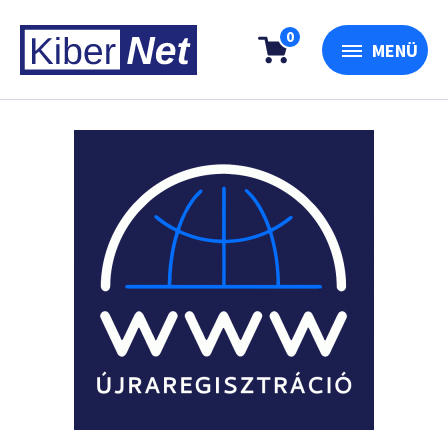
0
MENÜ