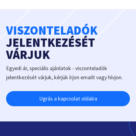
VISZONTELADÓK
JELENTKEZÉSÉT
VÁRJUK
Egyedi ár, speciális ajánlatok - viszonteladók
jelentkezését várjuk, kérjük írjon emailt vagy hívjon.
Ugrás a kapcsolat oldalra