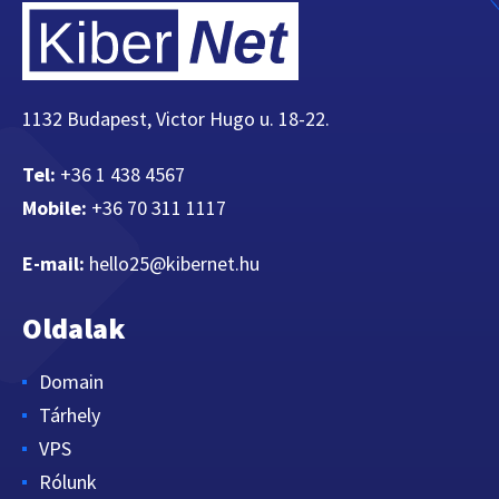
1132 Budapest, Victor Hugo u. 18-22.
Tel:
+36 1 438 4567
Mobile:
+36 70 311 1117
E-mail:
hello25@kibernet.hu
Oldalak
Domain
Tárhely
VPS
Rólunk