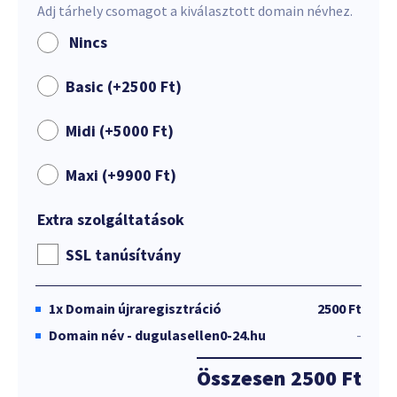
Adj tárhely csomagot a kiválasztott domain névhez.
Nincs
Basic (+
2500
Ft
)
Midi (+
5000
Ft
)
Maxi (+
9900
Ft
)
Extra szolgáltatások
SSL tanúsítvány
1x
Domain újraregisztráció
2500 Ft
Domain név - dugulasellen0-24.hu
-
Összesen
2500 Ft