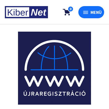
0
MENÜ