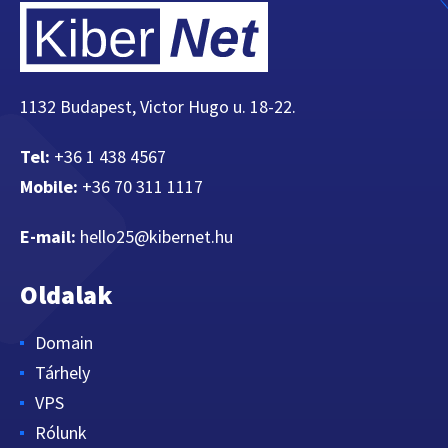
1132 Budapest, Victor Hugo u. 18-22.
Tel:
+36 1 438 4567
Mobile:
+36 70 311 1117
E-mail:
hello25@kibernet.hu
Oldalak
Domain
Tárhely
VPS
Rólunk