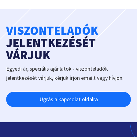
VISZONTELADÓK
JELENTKEZÉSÉT
VÁRJUK
Egyedi ár, speciális ajánlatok - viszonteladók
jelentkezését várjuk, kérjük írjon emailt vagy hívjon.
Ugrás a kapcsolat oldalra