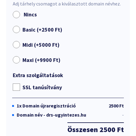
Adj tárhely csomagot a kiválasztott domain névhez.
Nincs
Basic (+
2500
Ft
)
Midi (+
5000
Ft
)
Maxi (+
9900
Ft
)
Extra szolgáltatások
SSL tanúsítvány
1x
Domain újraregisztráció
2500 Ft
Domain név - drs-ugyintezes.hu
-
Összesen
2500 Ft