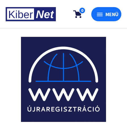
0
MENÜ