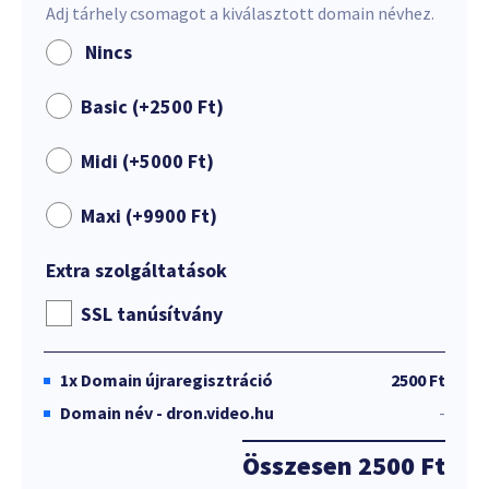
Adj tárhely csomagot a kiválasztott domain névhez.
Nincs
Basic (+
2500
Ft
)
Midi (+
5000
Ft
)
Maxi (+
9900
Ft
)
Extra szolgáltatások
SSL tanúsítvány
1x
Domain újraregisztráció
2500 Ft
Domain név - dron.video.hu
-
Összesen
2500 Ft