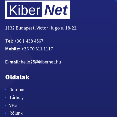
1132 Budapest, Victor Hugo u. 18-22.
Tel:
+36 1 438 4567
Mobile:
+36 70 311 1117
E-mail:
hello25@kibernet.hu
Oldalak
Domain
Tárhely
VPS
Rólunk