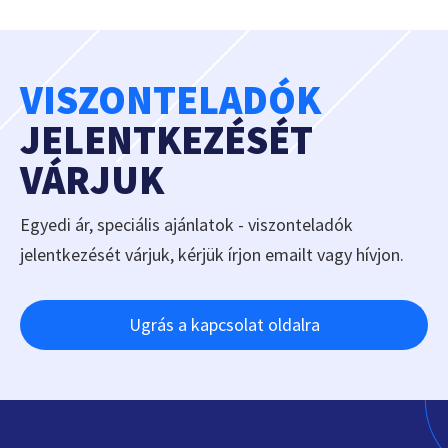
VISZONTELADÓK
JELENTKEZÉSÉT
VÁRJUK
Egyedi ár, speciális ajánlatok - viszonteladók
jelentkezését várjuk, kérjük írjon emailt vagy hívjon.
Ugrás a kapcsolat oldalra