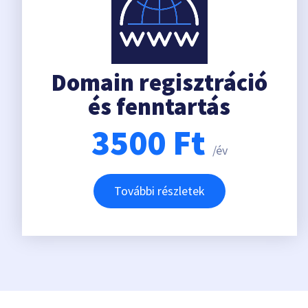
Domain regisztráció
és fenntartás
3500
Ft
/év
További részletek