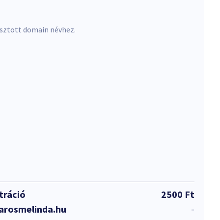
asztott domain névhez.
tráció
2500 Ft
arosmelinda.hu
-