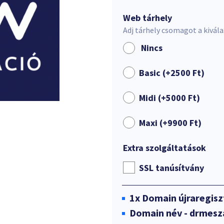
Web tárhely
Adj tárhely csomagot a kivál
Nincs
Basic (+
2500
Ft
)
Midi (+
5000
Ft
)
Maxi (+
9900
Ft
)
Extra szolgáltatások
SSL tanúsítvány
1x
Domain újraregisz
Domain név - drmesz