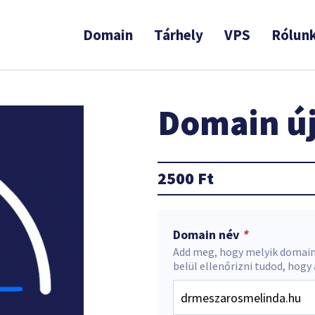
Domain
Tárhely
VPS
Rólun
Domain új
2500
Ft
Domain név
*
Add meg, hogy melyik domain
belül ellenőrizni tudod, hogy