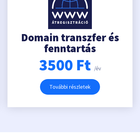
Domain transzfer és
fenntartás
3500
Ft
/év
További részletek