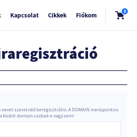
0
k
Kapcsolat
Cikkek
Fiókom
raregisztráció
 nevet szeretnéd beregisztrálni. A DOMAIN menüponton
 a kívánt domain szabad-e vagy sem!