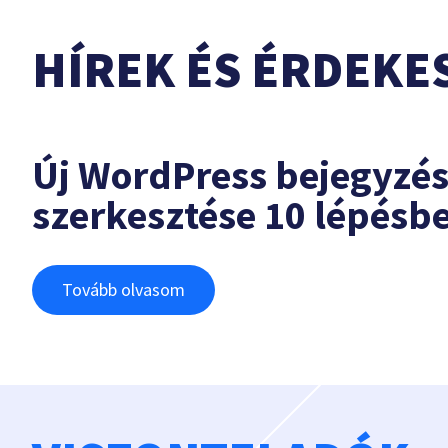
HÍREK ÉS ÉRDEKE
Új WordPress bejegyzé
szerkesztése 10 lépésb
Tovább olvasom