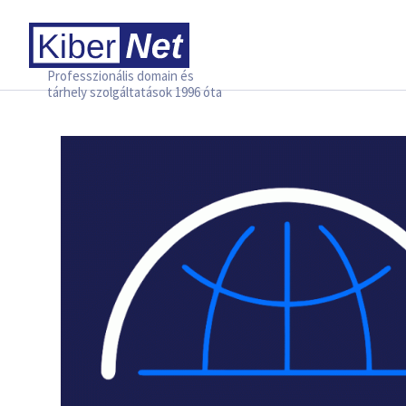
Professzionális domain és
tárhely szolgáltatások 1996 óta