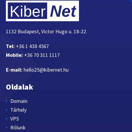
1132 Budapest, Victor Hugo u. 18-22.
Tel:
+36 1 438 4567
Mobile:
+36 70 311 1117
E-mail:
hello25@kibernet.hu
Oldalak
Domain
Tárhely
VPS
Rólunk