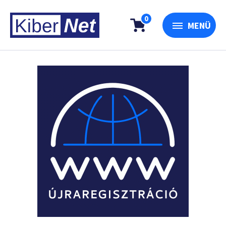
0
MENÜ