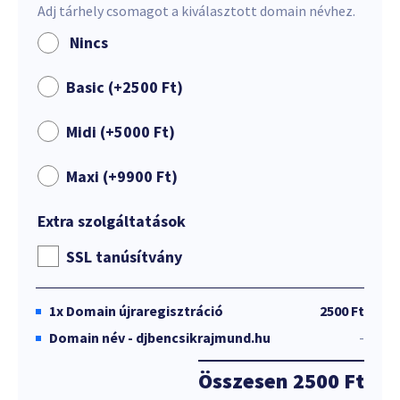
Adj tárhely csomagot a kiválasztott domain névhez.
Nincs
Basic (+
2500
Ft
)
Midi (+
5000
Ft
)
Maxi (+
9900
Ft
)
Extra szolgáltatások
SSL tanúsítvány
1x
Domain újraregisztráció
2500 Ft
Domain név - djbencsikrajmund.hu
-
Összesen
2500 Ft