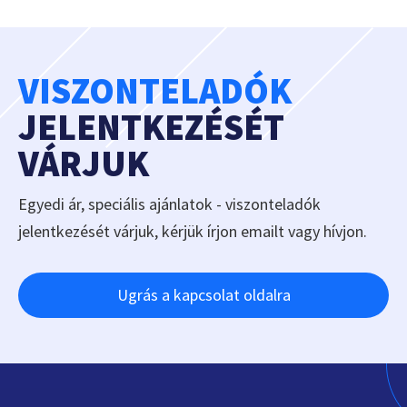
VISZONTELADÓK
JELENTKEZÉSÉT
VÁRJUK
Egyedi ár, speciális ajánlatok - viszonteladók
jelentkezését várjuk, kérjük írjon emailt vagy hívjon.
Ugrás a kapcsolat oldalra