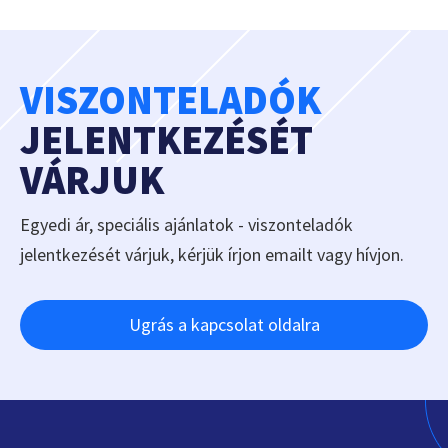
VISZONTELADÓK
JELENTKEZÉSÉT
VÁRJUK
Egyedi ár, speciális ajánlatok - viszonteladók
jelentkezését várjuk, kérjük írjon emailt vagy hívjon.
Ugrás a kapcsolat oldalra