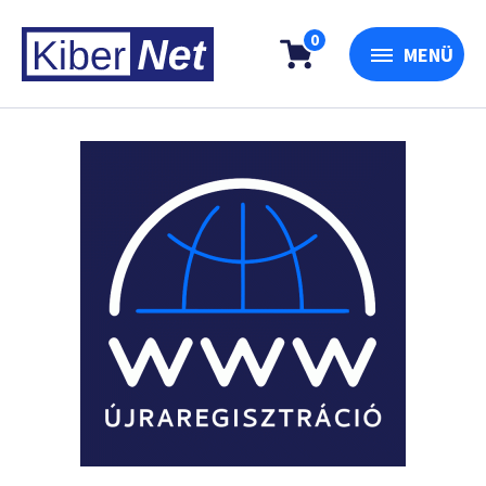
0
MENÜ