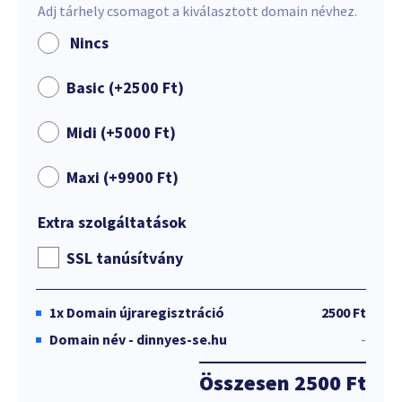
Adj tárhely csomagot a kiválasztott domain névhez.
Nincs
Basic (+
2500
Ft
)
Midi (+
5000
Ft
)
Maxi (+
9900
Ft
)
Extra szolgáltatások
SSL tanúsítvány
1x
Domain újraregisztráció
2500 Ft
Domain név - dinnyes-se.hu
-
Összesen
2500 Ft