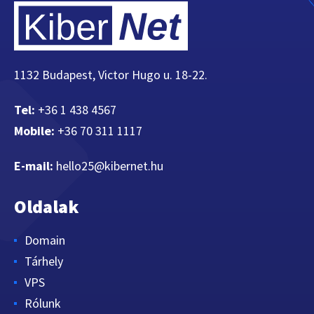
1132 Budapest, Victor Hugo u. 18-22.
Tel:
+36 1 438 4567
Mobile:
+36 70 311 1117
E-mail:
hello25@kibernet.hu
Oldalak
Domain
Tárhely
VPS
Rólunk