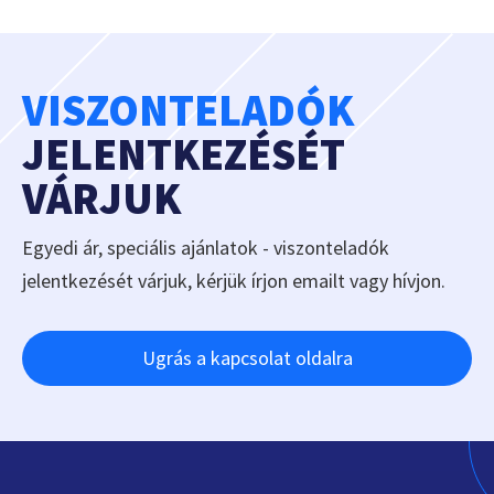
VISZONTELADÓK
JELENTKEZÉSÉT
VÁRJUK
Egyedi ár, speciális ajánlatok - viszonteladók
jelentkezését várjuk, kérjük írjon emailt vagy hívjon.
Ugrás a kapcsolat oldalra