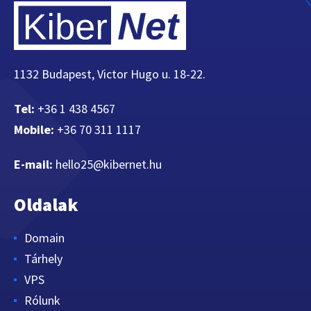
1132 Budapest, Victor Hugo u. 18-22.
Tel:
+36 1 438 4567
Mobile:
+36 70 311 1117
E-mail:
hello25@kibernet.hu
Oldalak
Domain
Tárhely
VPS
Rólunk