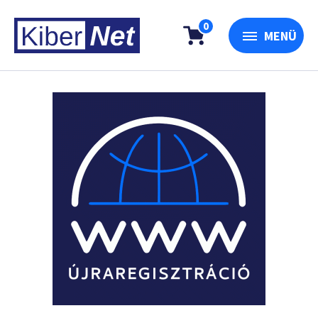
0
MENÜ