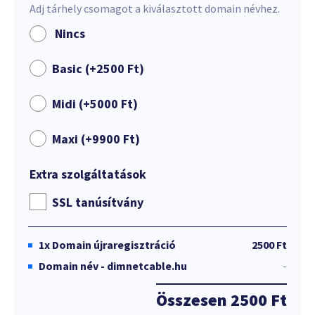
Adj tárhely csomagot a kiválasztott domain névhez.
Nincs
Basic (+
2500
Ft
)
Midi (+
5000
Ft
)
Maxi (+
9900
Ft
)
Extra szolgáltatások
SSL tanúsítvány
1x
Domain újraregisztráció
2500 Ft
Domain név - dimnetcable.hu
-
Összesen
2500 Ft