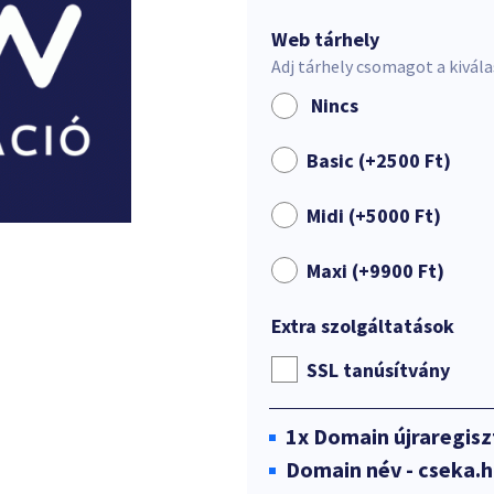
Web tárhely
Adj tárhely csomagot a kivál
Nincs
Basic (+
2500
Ft
)
Midi (+
5000
Ft
)
Maxi (+
9900
Ft
)
Extra szolgáltatások
SSL tanúsítvány
1x
Domain újraregisz
Domain név - cseka.