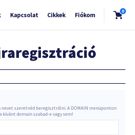
0
k
Kapcsolat
Cikkek
Fiókom
raregisztráció
 nevet szeretnéd beregisztrálni. A DOMAIN menüponton
 a kívánt domain szabad-e vagy sem!