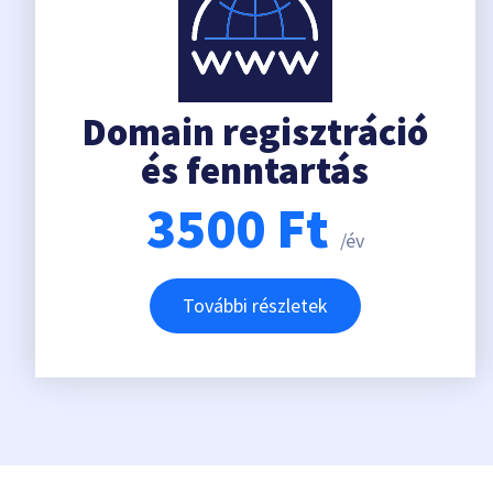
Domain regisztráció
és fenntartás
3500
Ft
/év
További részletek