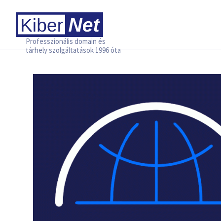
Professzionális domain és
tárhely szolgáltatások 1996 óta