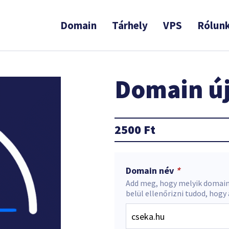
Domain
Tárhely
VPS
Rólun
Domain új
2500
Ft
Domain név
*
Add meg, hogy melyik domain
belül ellenőrizni tudod, hogy