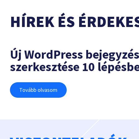
HÍREK ÉS ÉRDEKE
Új WordPress bejegyzé
szerkesztése 10 lépésb
Tovább olvasom