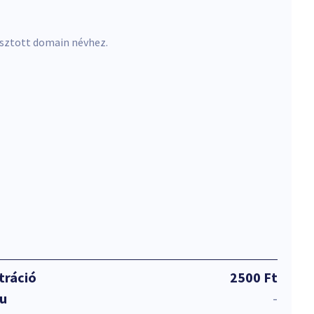
asztott domain névhez.
tráció
2500 Ft
hu
-