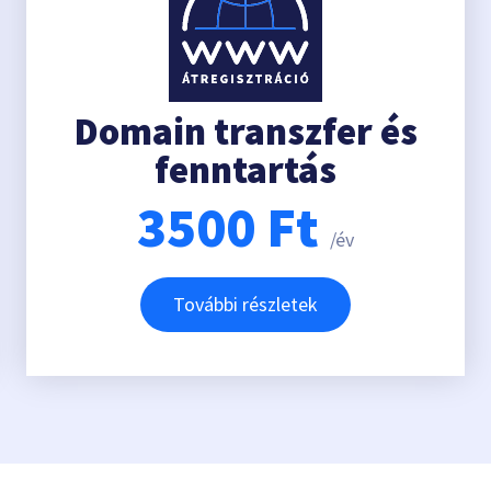
Domain transzfer és
fenntartás
3500
Ft
/év
További részletek