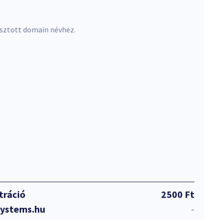
asztott domain névhez.
tráció
2500 Ft
systems.hu
-