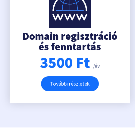
Domain regisztráció
és fenntartás
3500
Ft
/év
További részletek