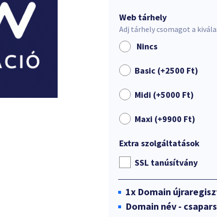
Web tárhely
Adj tárhely csomagot a kivál
Nincs
Basic (+
2500
Ft
)
Midi (+
5000
Ft
)
Maxi (+
9900
Ft
)
Extra szolgáltatások
SSL tanúsítvány
1x
Domain újraregisz
Domain név - csapar