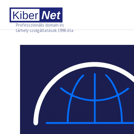
Professzionális domain és
tárhely szolgáltatások 1996 óta