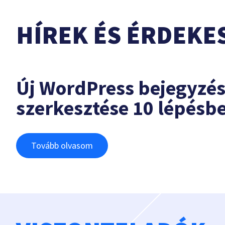
HÍREK ÉS ÉRDEKE
Új WordPress bejegyzé
szerkesztése 10 lépésb
Tovább olvasom