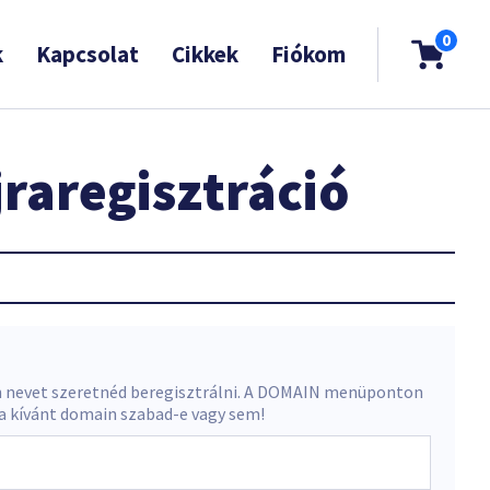
0
k
Kapcsolat
Cikkek
Fiókom
raregisztráció
 nevet szeretnéd beregisztrálni. A DOMAIN menüponton
 a kívánt domain szabad-e vagy sem!