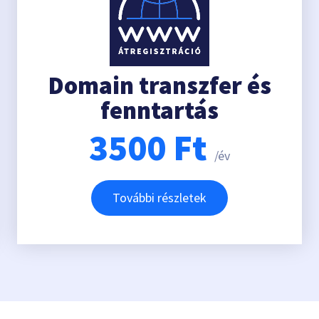
Domain transzfer és
fenntartás
3500
Ft
/év
További részletek