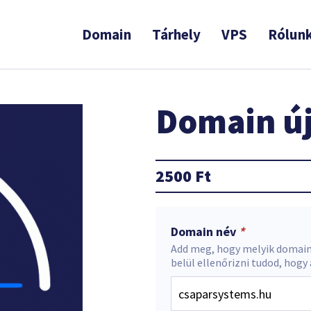
Domain
Tárhely
VPS
Rólun
Domain új
2500
Ft
Domain név
*
Add meg, hogy melyik domain
belül ellenőrizni tudod, hogy