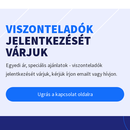
VISZONTELADÓK
JELENTKEZÉSÉT
VÁRJUK
Egyedi ár, speciális ajánlatok - viszonteladók
jelentkezését várjuk, kérjük írjon emailt vagy hívjon.
Ugrás a kapcsolat oldalra