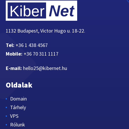
1132 Budapest, Victor Hugo u. 18-22.
Tel:
+36 1 438 4567
Mobile:
+36 70 311 1117
E-mail:
hello25@kibernet.hu
Oldalak
Domain
Tárhely
VPS
Rólunk