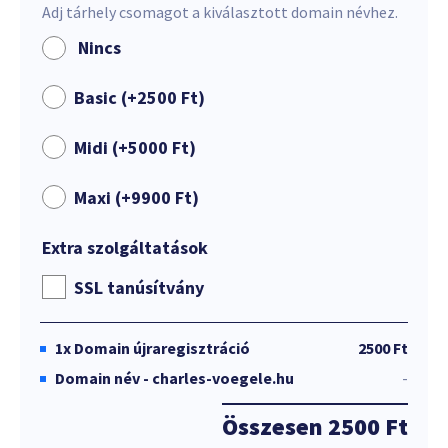
Adj tárhely csomagot a kiválasztott domain névhez.
Nincs
Basic (+
2500
Ft
)
Midi (+
5000
Ft
)
Maxi (+
9900
Ft
)
Extra szolgáltatások
SSL tanúsítvány
1x
Domain újraregisztráció
2500 Ft
Domain név - charles-voegele.hu
-
Összesen
2500 Ft