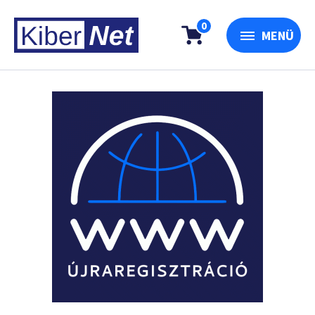
0
MENÜ