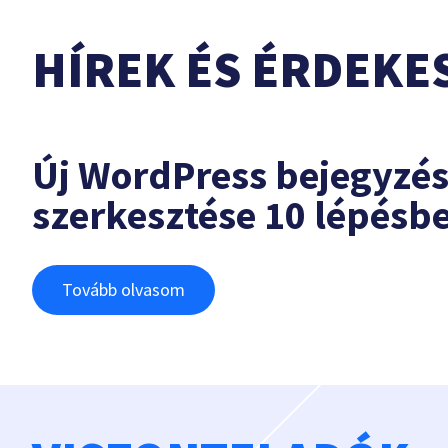
HÍREK ÉS ÉRDEKE
Új WordPress bejegyzé
szerkesztése 10 lépésb
Tovább olvasom