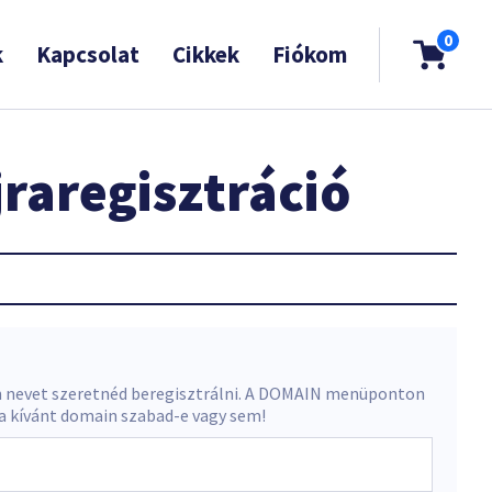
0
k
Kapcsolat
Cikkek
Fiókom
raregisztráció
 nevet szeretnéd beregisztrálni. A DOMAIN menüponton
 a kívánt domain szabad-e vagy sem!