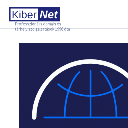
Professzionális domain és
tárhely szolgáltatások 1996 óta