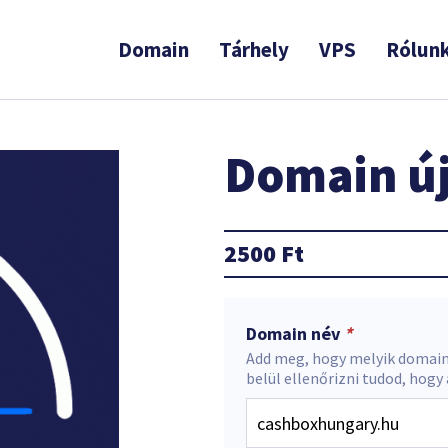
Domain
Tárhely
VPS
Rólun
Domain új
2500
Ft
Domain név
*
Add meg, hogy melyik domain
belül ellenőrizni tudod, hogy