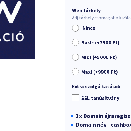
Web tárhely
Adj tárhely csomagot a kivál
Nincs
Basic (+
2500
Ft
)
Midi (+
5000
Ft
)
Maxi (+
9900
Ft
)
Extra szolgáltatások
SSL tanúsítvány
1x
Domain újraregisz
Domain név - cashbo