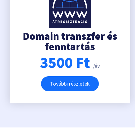
Domain transzfer és
fenntartás
3500
Ft
/év
További részletek