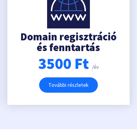
Domain regisztráció
és fenntartás
3500
Ft
/év
További részletek