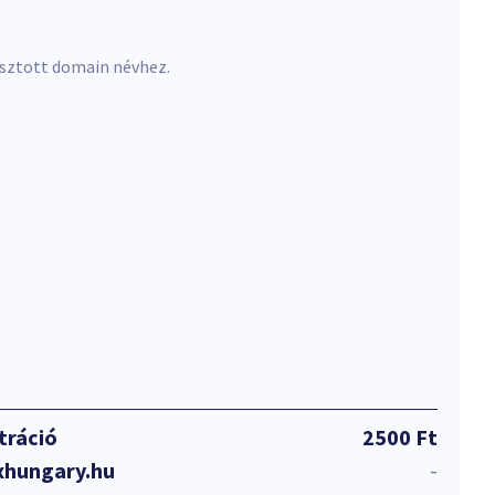
asztott domain névhez.
tráció
2500 Ft
xhungary.hu
-