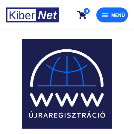
0
MENÜ