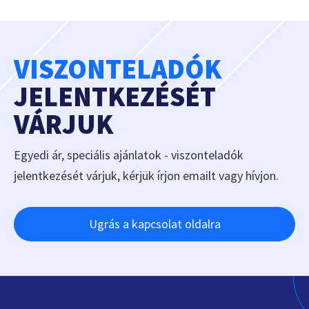
VISZONTELADÓK
JELENTKEZÉSÉT
VÁRJUK
Egyedi ár, speciális ajánlatok - viszonteladók
jelentkezését várjuk, kérjük írjon emailt vagy hívjon.
Ugrás a kapcsolat oldalra