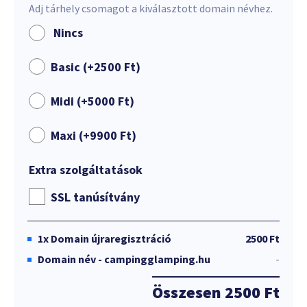
Adj tárhely csomagot a kiválasztott domain névhez.
Nincs
Basic (+
2500
Ft
)
Midi (+
5000
Ft
)
Maxi (+
9900
Ft
)
Extra szolgáltatások
SSL tanúsítvány
1x
Domain újraregisztráció
2500 Ft
Domain név - campingglamping.hu
-
Összesen
2500 Ft