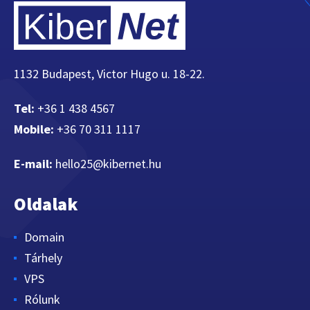
1132 Budapest, Victor Hugo u. 18-22.
Tel:
+36 1 438 4567
Mobile:
+36 70 311 1117
E-mail:
hello25@kibernet.hu
Oldalak
Domain
Tárhely
VPS
Rólunk