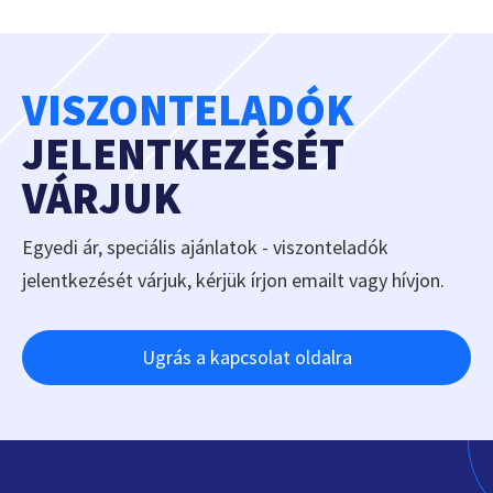
VISZONTELADÓK
JELENTKEZÉSÉT
VÁRJUK
Egyedi ár, speciális ajánlatok - viszonteladók
jelentkezését várjuk, kérjük írjon emailt vagy hívjon.
Ugrás a kapcsolat oldalra