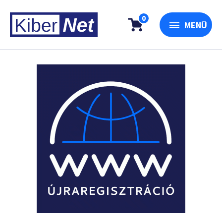
0
MENÜ