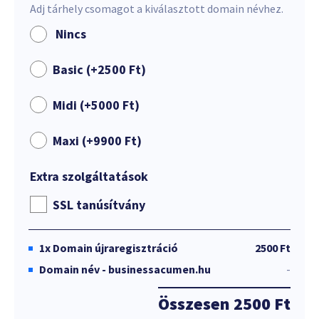
Adj tárhely csomagot a kiválasztott domain névhez.
Nincs
Basic (+
2500
Ft
)
Midi (+
5000
Ft
)
Maxi (+
9900
Ft
)
Extra szolgáltatások
SSL tanúsítvány
1x
Domain újraregisztráció
2500 Ft
Domain név - businessacumen.hu
-
Összesen
2500 Ft