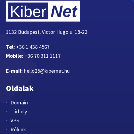
1132 Budapest, Victor Hugo u. 18-22.
Tel:
+36 1 438 4567
Mobile:
+36 70 311 1117
E-mail:
hello25@kibernet.hu
Oldalak
Domain
Tárhely
VPS
Rólunk