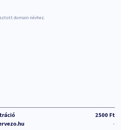
asztott domain névhez.
tráció
2500 Ft
ervezo.hu
-