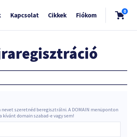
0
k
Kapcsolat
Cikkek
Fiókom
raregisztráció
 nevet szeretnéd beregisztrálni. A DOMAIN menüponton
 a kívánt domain szabad-e vagy sem!