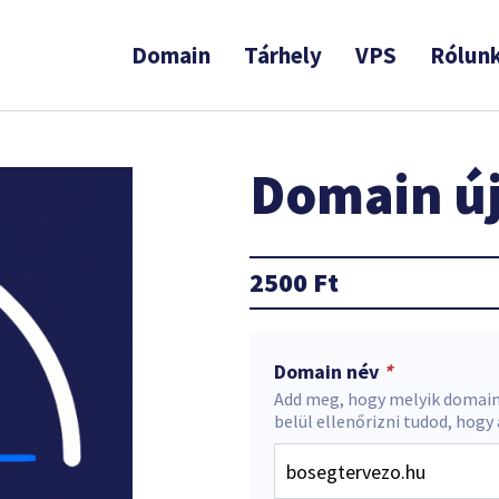
Domain
Tárhely
VPS
Rólun
Domain új
2500
Ft
Domain név
*
Add meg, hogy melyik domain
belül ellenőrizni tudod, hogy