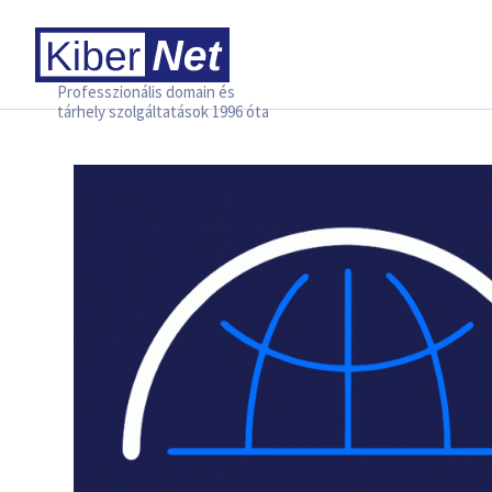
Professzionális domain és
tárhely szolgáltatások 1996 óta