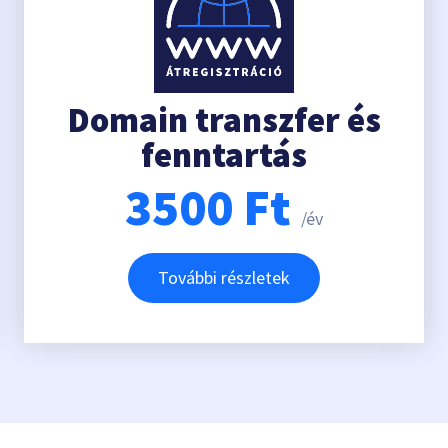
Domain transzfer és
fenntartás
3500
Ft
/év
További részletek