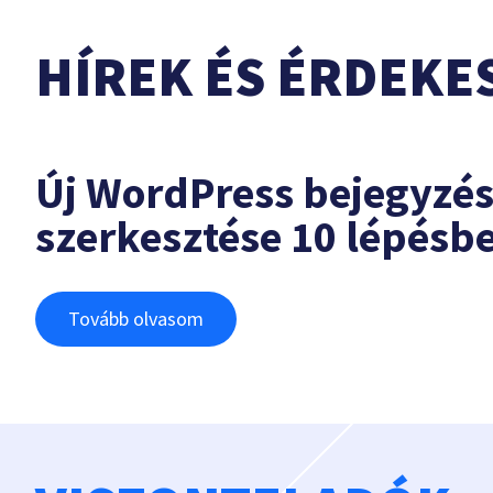
HÍREK ÉS ÉRDEKE
Új WordPress bejegyzé
szerkesztése 10 lépésb
Tovább olvasom