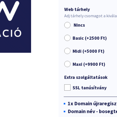
Web tárhely
Adj tárhely csomagot a kivál
Nincs
Basic (+
2500
Ft
)
Midi (+
5000
Ft
)
Maxi (+
9900
Ft
)
Extra szolgáltatások
SSL tanúsítvány
1x
Domain újraregisz
Domain név - bosegt