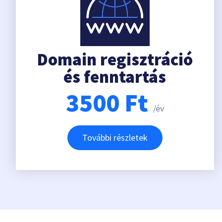
Domain regisztráció
és fenntartás
3500
Ft
/év
További részletek