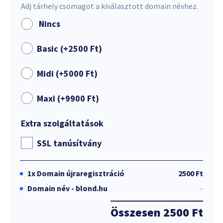
Adj tárhely csomagot a kiválasztott domain névhez.
Nincs
Basic (+
2500
Ft
)
Midi (+
5000
Ft
)
Maxi (+
9900
Ft
)
Extra szolgáltatások
SSL tanúsítvány
1x
Domain újraregisztráció
2500 Ft
Domain név - blond.hu
-
Összesen
2500 Ft