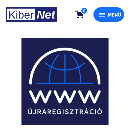
0
MENÜ