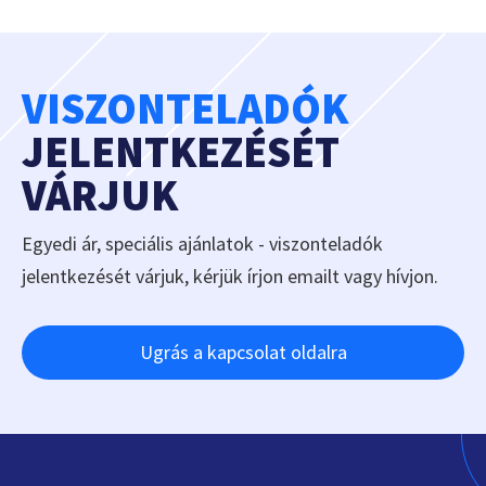
VISZONTELADÓK
JELENTKEZÉSÉT
VÁRJUK
Egyedi ár, speciális ajánlatok - viszonteladók
jelentkezését várjuk, kérjük írjon emailt vagy hívjon.
Ugrás a kapcsolat oldalra