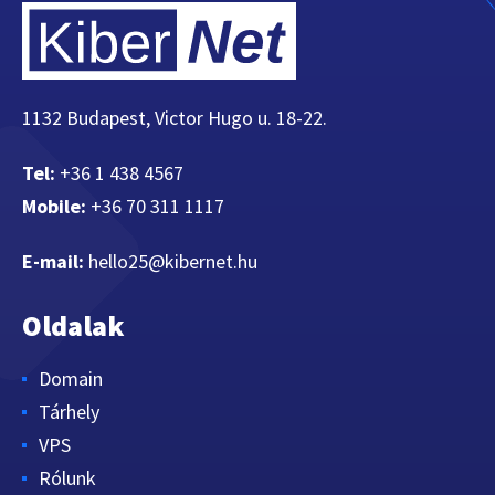
1132 Budapest, Victor Hugo u. 18-22.
Tel:
+36 1 438 4567
Mobile:
+36 70 311 1117
E-mail:
hello25@kibernet.hu
Oldalak
Domain
Tárhely
VPS
Rólunk