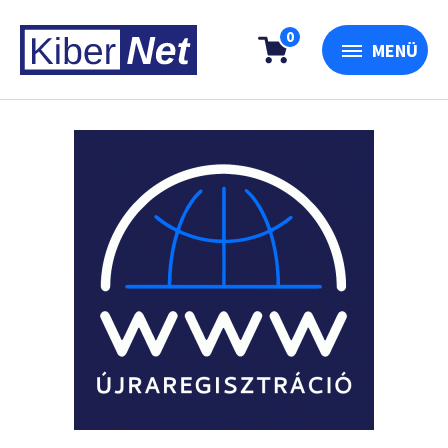
0
MENÜ