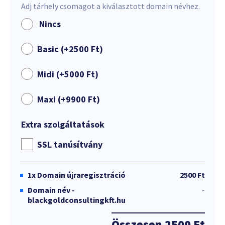
Adj tárhely csomagot a kiválasztott domain névhez.
Nincs
Basic (+
2500
Ft
)
Midi (+
5000
Ft
)
Maxi (+
9900
Ft
)
Extra szolgáltatások
SSL tanúsítvány
1x
Domain újraregisztráció
2500 Ft
Domain név -
-
blackgoldconsultingkft.hu
Összesen
2500 Ft