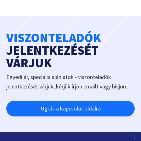
VISZONTELADÓK
JELENTKEZÉSÉT
VÁRJUK
Egyedi ár, speciális ajánlatok - viszonteladók
jelentkezését várjuk, kérjük írjon emailt vagy hívjon.
Ugrás a kapcsolat oldalra