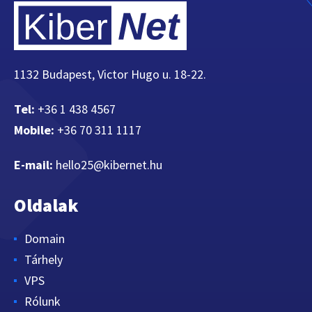
1132 Budapest, Victor Hugo u. 18-22.
Tel:
+36 1 438 4567
Mobile:
+36 70 311 1117
E-mail:
hello25@kibernet.hu
Oldalak
Domain
Tárhely
VPS
Rólunk