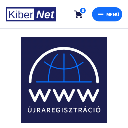
0
MENÜ