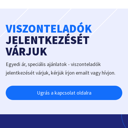
VISZONTELADÓK
JELENTKEZÉSÉT
VÁRJUK
Egyedi ár, speciális ajánlatok - viszonteladók
jelentkezését várjuk, kérjük írjon emailt vagy hívjon.
Ugrás a kapcsolat oldalra