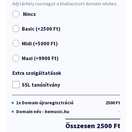
Adj tárhely csomagot a kiválasztott domain névhez.
Nincs
Basic (+
2500
Ft
)
Midi (+
5000
Ft
)
Maxi (+
9900
Ft
)
Extra szolgáltatások
SSL tanúsítvány
1x
Domain újraregisztráció
2500 Ft
Domain név - bemusic.hu
-
Összesen
2500 Ft