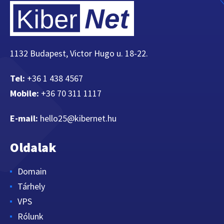
1132 Budapest, Victor Hugo u. 18-22.
Tel:
+36 1 438 4567
Mobile:
+36 70 311 1117
E-mail:
hello25@kibernet.hu
Oldalak
Domain
Tárhely
VPS
Rólunk