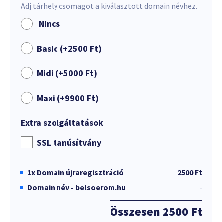
Adj tárhely csomagot a kiválasztott domain névhez.
Nincs
Basic (+
2500
Ft
)
Midi (+
5000
Ft
)
Maxi (+
9900
Ft
)
Extra szolgáltatások
SSL tanúsítvány
1x
Domain újraregisztráció
2500 Ft
Domain név - belsoerom.hu
-
Összesen
2500 Ft