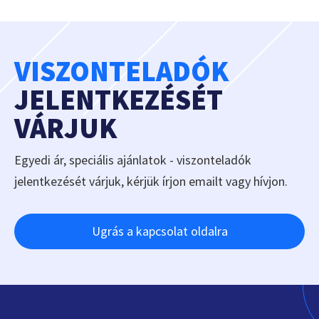
VISZONTELADÓK
JELENTKEZÉSÉT
VÁRJUK
Egyedi ár, speciális ajánlatok - viszonteladók
jelentkezését várjuk, kérjük írjon emailt vagy hívjon.
Ugrás a kapcsolat oldalra