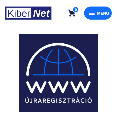
0
MENÜ