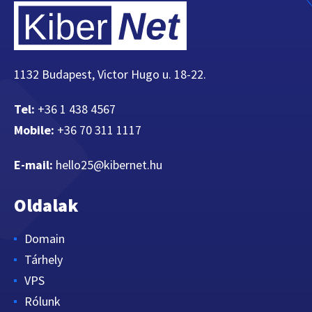
1132 Budapest, Victor Hugo u. 18-22.
Tel:
+36 1 438 4567
Mobile:
+36 70 311 1117
E-mail:
hello25@kibernet.hu
Oldalak
Domain
Tárhely
VPS
Rólunk