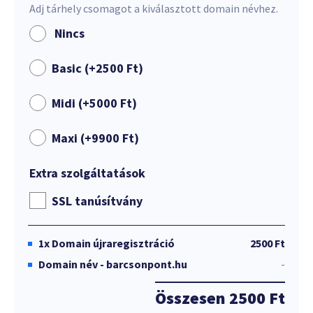
Adj tárhely csomagot a kiválasztott domain névhez.
Nincs
Basic (+
2500
Ft
)
Midi (+
5000
Ft
)
Maxi (+
9900
Ft
)
Extra szolgáltatások
SSL tanúsítvány
1x
Domain újraregisztráció
2500 Ft
Domain név - barcsonpont.hu
-
Összesen
2500 Ft