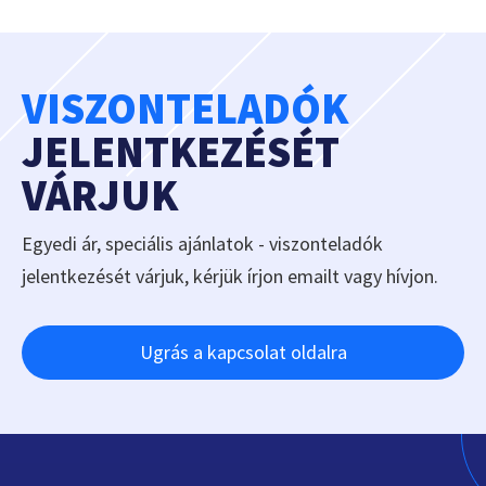
VISZONTELADÓK
JELENTKEZÉSÉT
VÁRJUK
Egyedi ár, speciális ajánlatok - viszonteladók
jelentkezését várjuk, kérjük írjon emailt vagy hívjon.
Ugrás a kapcsolat oldalra