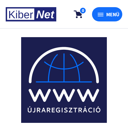
0
MENÜ