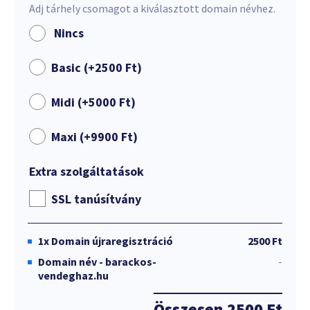
Adj tárhely csomagot a kiválasztott domain névhez.
Nincs
Basic (+
2500
Ft
)
Midi (+
5000
Ft
)
Maxi (+
9900
Ft
)
Extra szolgáltatások
SSL tanúsítvány
1x
Domain újraregisztráció
2500 Ft
Domain név - barackos-
-
vendeghaz.hu
Összesen
2500 Ft