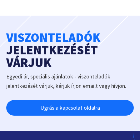
VISZONTELADÓK
JELENTKEZÉSÉT
VÁRJUK
Egyedi ár, speciális ajánlatok - viszonteladók
jelentkezését várjuk, kérjük írjon emailt vagy hívjon.
Ugrás a kapcsolat oldalra