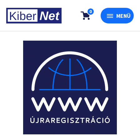
0
MENÜ