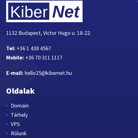
1132 Budapest, Victor Hugo u. 18-22.
Tel:
+36 1 438 4567
Mobile:
+36 70 311 1117
E-mail:
hello25@kibernet.hu
Oldalak
Domain
Tárhely
VPS
Rólunk