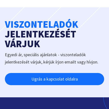
VISZONTELADÓK
JELENTKEZÉSÉT
VÁRJUK
Egyedi ár, speciális ajánlatok - viszonteladók
jelentkezését várjuk, kérjük írjon emailt vagy hívjon.
Ugrás a kapcsolat oldalra