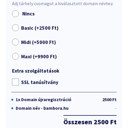
Adj tárhely csomagot a kiválasztott domain névhez.
Nincs
Basic (+
2500
Ft
)
Midi (+
5000
Ft
)
Maxi (+
9900
Ft
)
Extra szolgáltatások
SSL tanúsítvány
1x
Domain újraregisztráció
2500 Ft
Domain név - bambora.hu
-
Összesen
2500 Ft