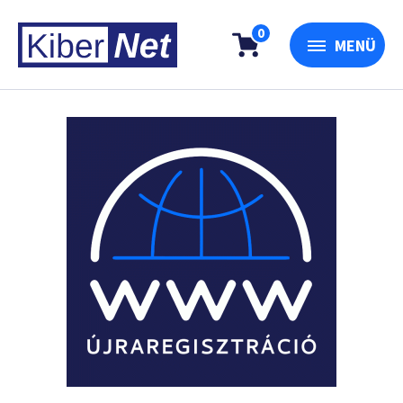
0
MENÜ