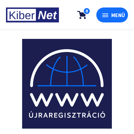
0
MENÜ