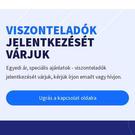
VISZONTELADÓK
JELENTKEZÉSÉT
VÁRJUK
Egyedi ár, speciális ajánlatok - viszonteladók
jelentkezését várjuk, kérjük írjon emailt vagy hívjon.
Ugrás a kapcsolat oldalra