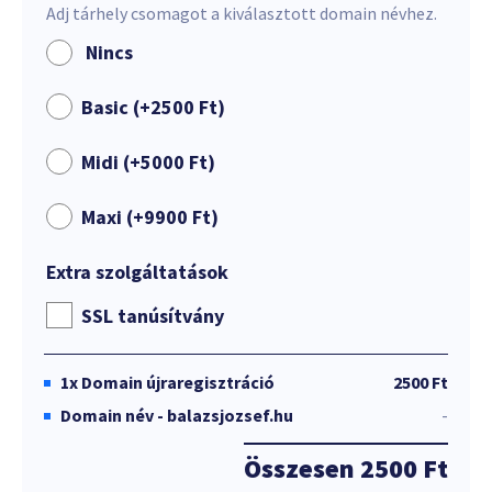
Adj tárhely csomagot a kiválasztott domain névhez.
Nincs
Basic (+
2500
Ft
)
Midi (+
5000
Ft
)
Maxi (+
9900
Ft
)
Extra szolgáltatások
SSL tanúsítvány
1x
Domain újraregisztráció
2500 Ft
Domain név - balazsjozsef.hu
-
Összesen
2500 Ft