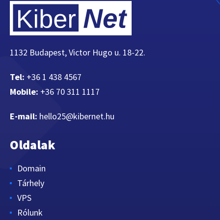
1132 Budapest, Victor Hugo u. 18-22.
Tel:
+36 1 438 4567
Mobile:
+36 70 311 1117
E-mail:
hello25@kibernet.hu
Oldalak
Domain
Tárhely
VPS
Rólunk