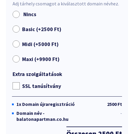
Adj tárhely csomagot a kiválasztott domain névhez.
Nincs
Basic (+
2500
Ft
)
Midi (+
5000
Ft
)
Maxi (+
9900
Ft
)
Extra szolgáltatások
SSL tanúsítvány
1x
Domain újraregisztráció
2500 Ft
Domain név -
-
balatonapartman.co.hu
Összesen
2500 Ft