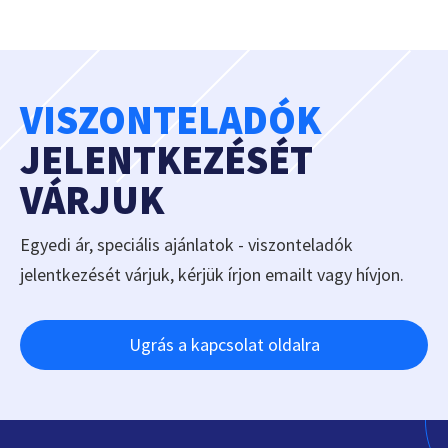
VISZONTELADÓK
JELENTKEZÉSÉT
VÁRJUK
Egyedi ár, speciális ajánlatok - viszonteladók
jelentkezését várjuk, kérjük írjon emailt vagy hívjon.
Ugrás a kapcsolat oldalra