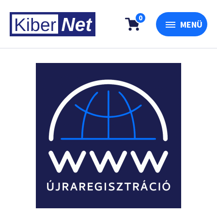
0
MENÜ